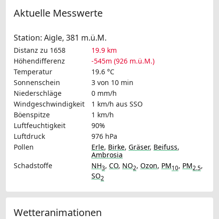
Aktuelle Messwerte
Station: Aigle, 381 m.ü.M.
Distanz zu 1658
19.9 km
Höhendifferenz
-545m (926 m.ü.M.)
Temperatur
19.6 °C
Sonnenschein
3 von 10 min
Niederschläge
0 mm/h
Windgeschwindigkeit
1 km/h
aus SSO
Böenspitze
1 km/h
Luftfeuchtigkeit
90%
Luftdruck
976 hPa
Pollen
Erle
,
Birke
,
Gräser
,
Beifuss
,
Ambrosia
Schadstoffe
NH
,
CO
,
NO
,
Ozon
,
PM
,
PM
,
3
2
10
2.5
SO
2
Wetteranimationen