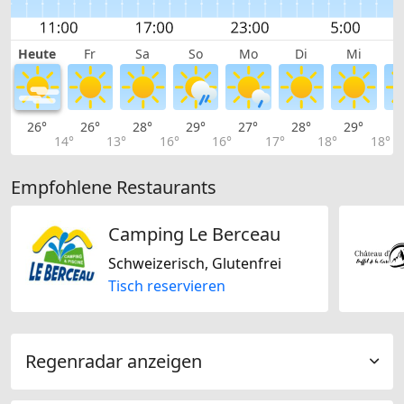
Heute
Fr
Sa
So
Mo
Di
Mi
26°
26°
28°
29°
27°
28°
29°
3
14°
13°
16°
16°
17°
18°
18°
Empfohlene Restaurants
Camping Le Berceau
Schweizerisch, Glutenfrei
Tisch reservieren
Regenradar anzeigen