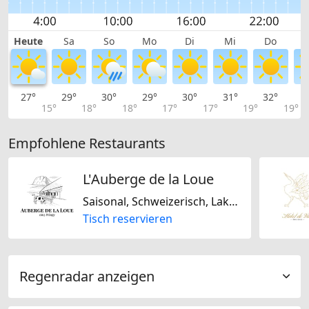
Heute
Sa
So
Mo
Di
Mi
Do
27°
29°
30°
29°
30°
31°
32°
3
15°
18°
18°
17°
17°
19°
19°
Empfohlene Restaurants
L'Auberge de la Loue
Saisonal, Schweizerisch, Laktosefrei, Glutenfrei
Tisch reservieren
Regenradar anzeigen