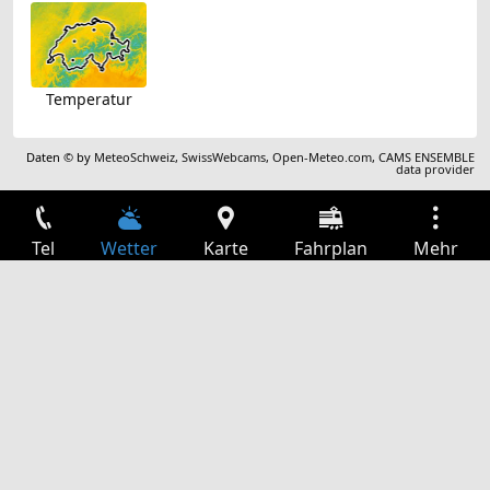
Temperatur
Daten © by
MeteoSchweiz
,
SwissWebcams
,
Open-Meteo.com
,
CAMS ENSEMBLE
data provider
Tel
Wetter
Karte
Fahrplan
Mehr
Anmelden
Dienste
Abfahrtstabelle
Freizeit