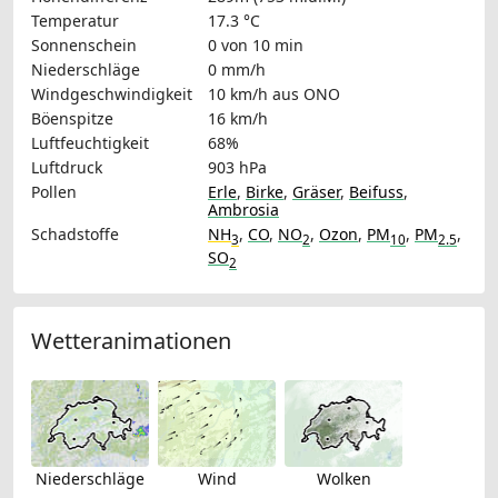
Temperatur
17.3 °C
Sonnenschein
0 von 10 min
Niederschläge
0 mm/h
Windgeschwindigkeit
10 km/h
aus ONO
Böenspitze
16 km/h
Luftfeuchtigkeit
68%
Luftdruck
903 hPa
Pollen
Erle
,
Birke
,
Gräser
,
Beifuss
,
Ambrosia
Schadstoffe
NH
,
CO
,
NO
,
Ozon
,
PM
,
PM
,
3
2
10
2.5
SO
2
Wetteranimationen
Niederschläge
Wind
Wolken