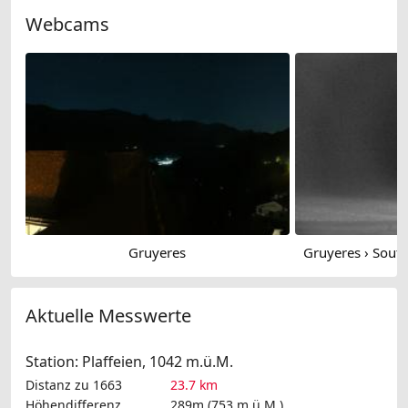
Webcams
Gruyeres
Gruyeres › Sout
Aktuelle Messwerte
Station: Plaffeien, 1042 m.ü.M.
Distanz zu 1663
23.7 km
Höhendifferenz
289m (753 m.ü.M.)