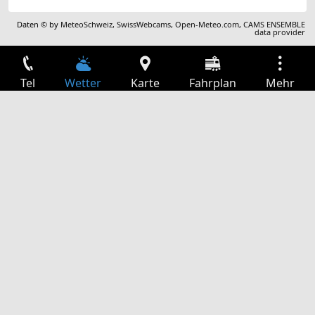
Daten © by
MeteoSchweiz
,
SwissWebcams
,
Open-Meteo.com
,
CAMS ENSEMBLE
data provider
Tel
Wetter
Karte
Fahrplan
Mehr
Anmelden
Dienste
Abfahrtstabelle
Freizeit
TV-Programm
Kinoprogramm
Websuche