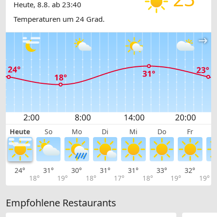
Heute, 8.8. ab 23:40
Temperaturen um 24 Grad.
Heute
So
Mo
Di
Mi
Do
Fr
24°
31°
30°
31°
31°
33°
32°
3
18°
19°
18°
17°
18°
19°
19°
Empfohlene Restaurants