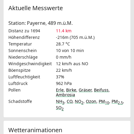
Aktuelle Messwerte
Station: Payerne, 489 m.ü.M.
Distanz zu 1694
11.4 km
Höhendifferenz
-216m (705 m.ü.M.)
Temperatur
28.7 °C
Sonnenschein
10 von 10 min
Niederschläge
0 mm/h
Windgeschwindigkeit
12 km/h
aus NO
Böenspitze
22 km/h
Luftfeuchtigkeit
37%
Luftdruck
962 hPa
Pollen
Erle
,
Birke
,
Gräser
,
Beifuss
,
Ambrosia
Schadstoffe
NH
,
CO
,
NO
,
Ozon
,
PM
,
PM
,
3
2
10
2.5
SO
2
Wetteranimationen