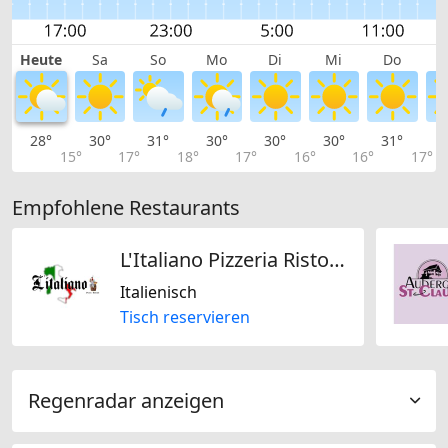
Heute
Sa
So
Mo
Di
Mi
Do
28°
30°
31°
30°
30°
30°
31°
3
15°
17°
18°
17°
16°
16°
17°
Empfohlene Restaurants
L'Italiano Pizzeria Ristorante
Italienisch
Tisch reservieren
Regenradar anzeigen