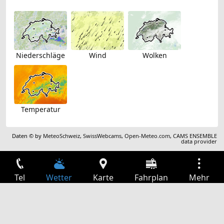
Niederschläge
Wind
Wolken
Temperatur
Daten © by
MeteoSchweiz
,
SwissWebcams
,
Open-Meteo.com
,
CAMS ENSEMBLE
data provider
Tel
Wetter
Karte
Fahrplan
Mehr
Anmelden