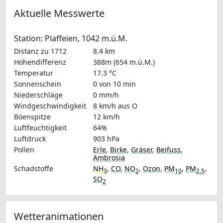
Aktuelle Messwerte
Station: Plaffeien, 1042 m.ü.M.
Distanz zu 1712
8.4 km
Höhendifferenz
388m (654 m.ü.M.)
Temperatur
17.3 °C
Sonnenschein
0 von 10 min
Niederschläge
0 mm/h
Windgeschwindigkeit
8 km/h
aus O
Böenspitze
12 km/h
Luftfeuchtigkeit
64%
Luftdruck
903 hPa
Pollen
Erle
,
Birke
,
Gräser
,
Beifuss
,
Ambrosia
Schadstoffe
NH
,
CO
,
NO
,
Ozon
,
PM
,
PM
,
3
2
10
2.5
SO
2
Wetteranimationen