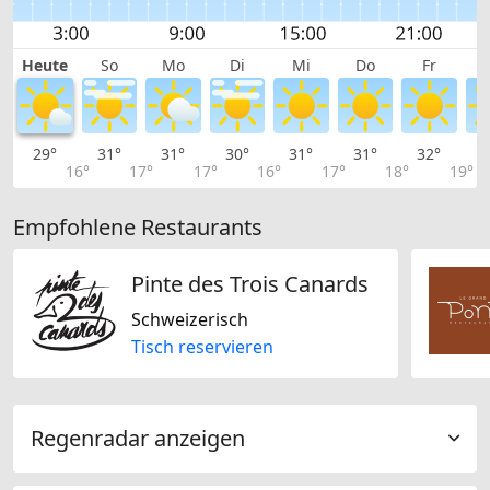
Heute
So
Mo
Di
Mi
Do
Fr
29°
31°
31°
30°
31°
31°
32°
3
16°
17°
17°
16°
17°
18°
19°
Empfohlene Restaurants
Pinte des Trois Canards
Schweizerisch
Tisch reservieren
Regenradar anzeigen