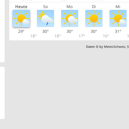
Heute
So
Mo
Di
Mi
29°
30°
30°
30°
31°
18°
18°
17°
16°
1
Daten © by
MeteoSchweiz
,
S