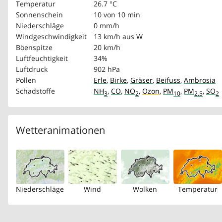
Temperatur
26.7 °C
Sonnenschein
10 von 10 min
Niederschläge
0 mm/h
Windgeschwindigkeit
13 km/h
aus W
Böenspitze
20 km/h
Luftfeuchtigkeit
34%
Luftdruck
902 hPa
Pollen
Erle
,
Birke
,
Gräser
,
Beifuss
,
Ambrosia
Schadstoffe
NH
,
CO
,
NO
,
Ozon
,
PM
,
PM
,
SO
3
2
10
2.5
2
Wetteranimationen
Niederschläge
Wind
Wolken
Temperatur