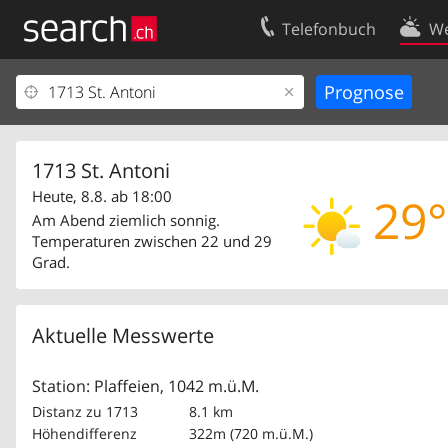
Telefonbuch
We
Ihr Eintrag
Kontakt
Kundencenter Geschäftskunden
Nutzungsbed
Impressum
Datenschutze
1713 St. Antoni
Heute, 8.8. ab 18:00
29°
Am Abend ziemlich sonnig.
Temperaturen zwischen 22 und 29
Grad.
Aktuelle Messwerte
Station: Plaffeien, 1042 m.ü.M.
Distanz zu 1713
8.1 km
Höhendifferenz
322m (720 m.ü.M.)