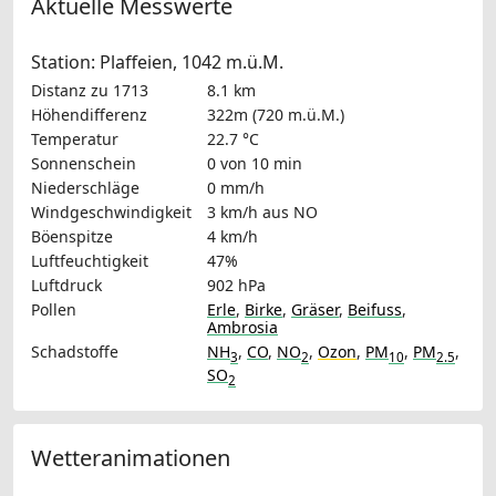
Aktuelle Messwerte
Station: Plaffeien, 1042 m.ü.M.
Distanz zu 1713
8.1 km
Höhendifferenz
322m (720 m.ü.M.)
Temperatur
22.7 °C
Sonnenschein
0 von 10 min
Niederschläge
0 mm/h
Windgeschwindigkeit
3 km/h
aus NO
Böenspitze
4 km/h
Luftfeuchtigkeit
47%
Luftdruck
902 hPa
Pollen
Erle
,
Birke
,
Gräser
,
Beifuss
,
Ambrosia
Schadstoffe
NH
,
CO
,
NO
,
Ozon
,
PM
,
PM
,
3
2
10
2.5
SO
2
Wetteranimationen