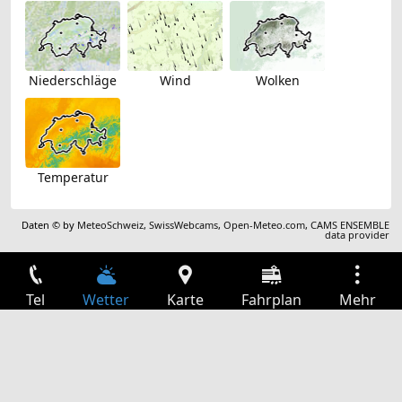
Niederschläge
Wind
Wolken
Temperatur
Daten © by
MeteoSchweiz
,
SwissWebcams
,
Open-Meteo.com
,
CAMS ENSEMBLE
data provider
Tel
Wetter
Karte
Fahrplan
Mehr
Anmelden
Dienste