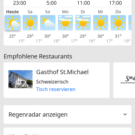
Heute
Sa
So
Mo
Di
Mi
Do
25°
29°
30°
30°
29°
30°
31°
3
15°
17°
18°
17°
16°
17°
19°
Empfohlene Restaurants
Gasthof St.Michael
Schweizerisch
Tisch reservieren
Regenradar anzeigen