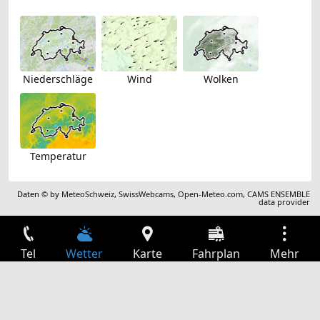
Niederschläge
Wind
Wolken
Temperatur
Daten © by
MeteoSchweiz
,
SwissWebcams
,
Open-Meteo.com
,
CAMS ENSEMBLE
data provider
Tel
Wetter
Karte
Fahrplan
Mehr
Anmelden