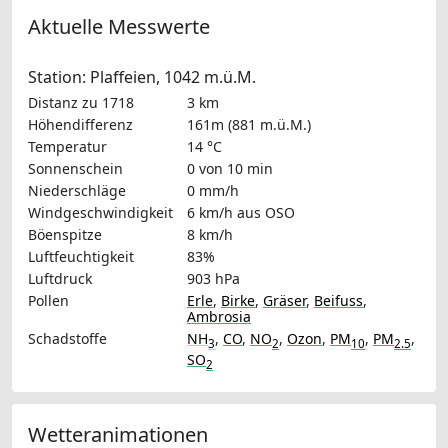
Aktuelle Messwerte
Station: Plaffeien, 1042 m.ü.M.
Distanz zu 1718
3 km
Höhendifferenz
161m (881 m.ü.M.)
Temperatur
14 °C
Sonnenschein
0 von 10 min
Niederschläge
0 mm/h
Windgeschwindigkeit
6 km/h
aus OSO
Böenspitze
8 km/h
Luftfeuchtigkeit
83%
Luftdruck
903 hPa
Pollen
Erle
,
Birke
,
Gräser
,
Beifuss
,
Ambrosia
Schadstoffe
NH
,
CO
,
NO
,
Ozon
,
PM
,
PM
,
3
2
10
2.5
SO
2
Wetteranimationen