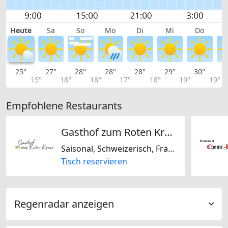
Heute
Sa
So
Mo
Di
Mi
Do
25°
27°
28°
28°
28°
29°
30°
3
15°
18°
18°
17°
18°
19°
19°
Empfohlene Restaurants
Gasthof zum Roten Kreuz
Saisonal, Schweizerisch, Französisch, Regional
Tisch reservieren
Regenradar anzeigen