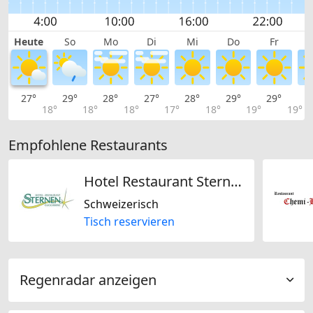
Heute
So
Mo
Di
Mi
Do
Fr
27°
29°
28°
27°
28°
29°
29°
2
18°
18°
18°
17°
18°
19°
19°
Empfohlene Restaurants
Hotel Restaurant Sternen
Schweizerisch
Tisch reservieren
Regenradar anzeigen