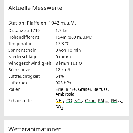
Aktuelle Messwerte
Station: Plaffeien, 1042 m.ü.M.
Distanz zu 1719
1.7 km
Höhendifferenz
154m (889 m.ü.M.)
Temperatur
17.3 °C
Sonnenschein
0 von 10 min
Niederschläge
0 mm/h
Windgeschwindigkeit
8 km/h
aus O
Böenspitze
12 km/h
Luftfeuchtigkeit
64%
Luftdruck
903 hPa
Pollen
Erle
,
Birke
,
Gräser
,
Beifuss
,
Ambrosia
Schadstoffe
NH
,
CO
,
NO
,
Ozon
,
PM
,
PM
,
3
2
10
2.5
SO
2
Wetteranimationen