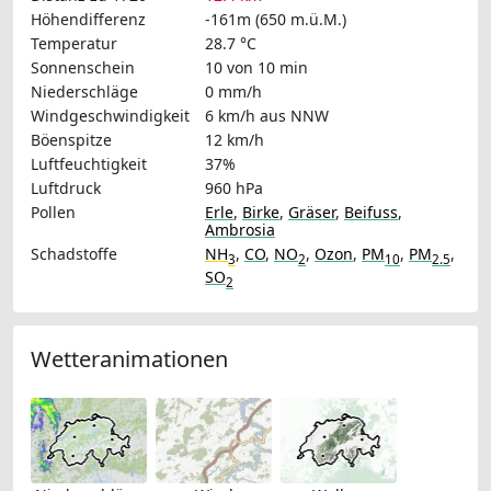
Höhendifferenz
-161m (650 m.ü.M.)
Temperatur
28.7 °C
Sonnenschein
10 von 10 min
Niederschläge
0 mm/h
Windgeschwindigkeit
6 km/h
aus NNW
Böenspitze
12 km/h
Luftfeuchtigkeit
37%
Luftdruck
960 hPa
Pollen
Erle
,
Birke
,
Gräser
,
Beifuss
,
Ambrosia
Schadstoffe
NH
,
CO
,
NO
,
Ozon
,
PM
,
PM
,
3
2
10
2.5
SO
2
Wetteranimationen