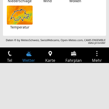
Niederschläge
Wind
Wolken
Temperatur
Daten © by
MeteoSchweiz
,
SwissWebcams
,
Open-Meteo.com
,
CAMS ENSEMBLE
data provider
Tel
Wetter
Karte
Fahrplan
Mehr
Anmelden
Dienste
Abfahrtstabelle
Freizeit