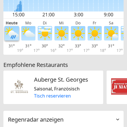
Heute
Mo
Di
Mi
Do
Fr
Sa
31°
31°
30°
32°
33°
33°
31°
2
19°
17°
16°
17°
17°
18°
17°
Empfohlene Restaurants
Auberge St. Georges
Saisonal, Französisch
Tisch reservieren
Regenradar anzeigen