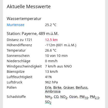
Aktuelle Messwerte
Wassertemperatur
Murtensee
25.2 °C
Station: Payerne, 489 m.ü.M.
Distanz zu 1721
12.5 km
Höhendifferenz
-112m (601 m.ü.M.)
Temperatur
26.6 °C
Sonnenschein
10 von 10 min
Niederschläge
0 mm/h
Windgeschwindigkeit
7 km/h
aus NNO
Böenspitze
13 km/h
Luftfeuchtigkeit
41%
Luftdruck
962 hPa
Pollen
Erle
,
Birke
,
Gräser
,
Beifuss
,
Ambrosia
Schadstoffe
NH
,
CO
,
NO
,
Ozon
,
PM
,
PM
,
3
2
10
2.5
SO
2