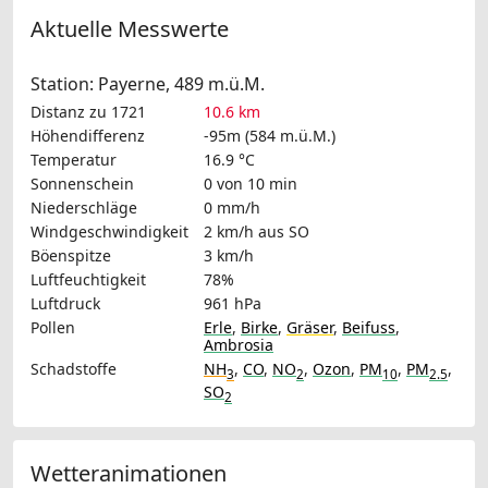
Aktuelle Messwerte
Station: Payerne, 489 m.ü.M.
Distanz zu 1721
10.6 km
Höhendifferenz
-95m (584 m.ü.M.)
Temperatur
16.9 °C
Sonnenschein
0 von 10 min
Niederschläge
0 mm/h
Windgeschwindigkeit
2 km/h
aus SO
Böenspitze
3 km/h
Luftfeuchtigkeit
78%
Luftdruck
961 hPa
Pollen
Erle
,
Birke
,
Gräser
,
Beifuss
,
Ambrosia
Schadstoffe
NH
,
CO
,
NO
,
Ozon
,
PM
,
PM
,
3
2
10
2.5
SO
2
Wetteranimationen