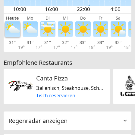
Heute
Mo
Di
Mi
Do
Fr
Sa
31°
31°
31°
32°
33°
33°
32°
3
19°
17°
17°
17°
18°
19°
18°
Empfohlene Restaurants
Canta Pizza
Italienisch, Steakhouse, Schweizerisch
Tisch reservieren
Regenradar anzeigen