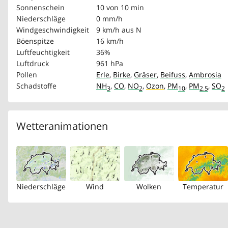
Sonnenschein
10 von 10 min
Niederschläge
0 mm/h
Windgeschwindigkeit
9 km/h
aus N
Böenspitze
16 km/h
Luftfeuchtigkeit
36%
Luftdruck
961 hPa
Pollen
Erle
,
Birke
,
Gräser
,
Beifuss
,
Ambrosia
Schadstoffe
NH
,
CO
,
NO
,
Ozon
,
PM
,
PM
,
SO
3
2
10
2.5
2
Wetteranimationen
Niederschläge
Wind
Wolken
Temperatur