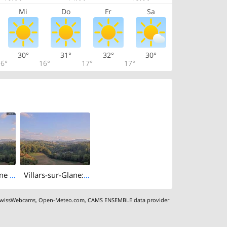
Mi
Do
Fr
Sa
30°
31°
32°
30°
6°
16°
17°
17°
Villars-sur-Glane › South: André Baechler
Villars-sur-Glane: Sarine Valley and Swiss Pre-Alps
wissWebcams
,
Open-Meteo.com
,
CAMS ENSEMBLE data provider