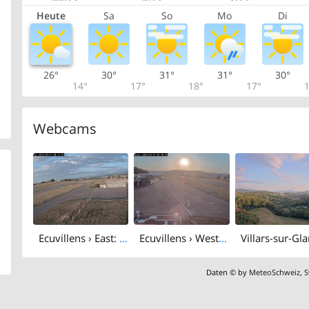
Heute
Sa
So
Mo
Di
26°
30°
31°
31°
30°
14°
17°
18°
17°
1
Webcams
Ecuvillens › East: Flying Devil - Swissheliclub
Ecuvillens › West: Hangar 8
Daten © by
MeteoSchweiz
,
S