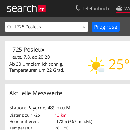
Telefonbuch
We
Ihr Eintrag
Kontakt
Kundencenter Geschäftskunden
Nutzungsbed
Impressum
Datenschutze
1725 Posieux
Heute, 7.8. ab 20:20
25°
Ab 20 Uhr ziemlich sonnig.
Temperaturen um 22 Grad.
Aktuelle Messwerte
Station: Payerne, 489 m.ü.M.
Distanz zu 1725
13 km
Höhendifferenz
-178m (667 m.ü.M.)
Temperatur
28.1 °C