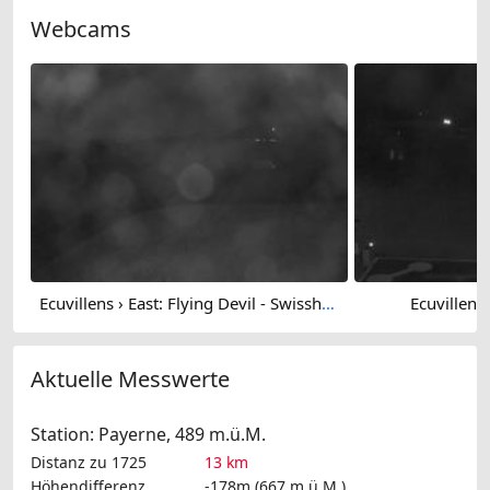
Webcams
Ecuvillens › East: Flying Devil - Swissheliclub
Ecuvillens
Aktuelle Messwerte
Station: Payerne, 489 m.ü.M.
Distanz zu 1725
13 km
Höhendifferenz
-178m (667 m.ü.M.)