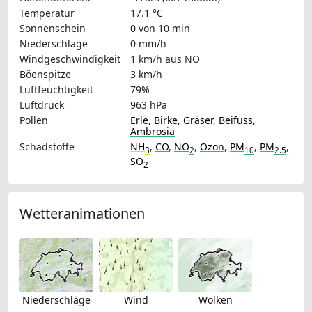
Temperatur
17.1 °C
Sonnenschein
0 von 10 min
Niederschläge
0 mm/h
Windgeschwindigkeit
1 km/h
aus NO
Böenspitze
3 km/h
Luftfeuchtigkeit
79%
Luftdruck
963 hPa
Pollen
Erle
,
Birke
,
Gräser
,
Beifuss
,
Ambrosia
Schadstoffe
NH
,
CO
,
NO
,
Ozon
,
PM
,
PM
,
3
2
10
2.5
SO
2
Wetteranimationen
Niederschläge
Wind
Wolken