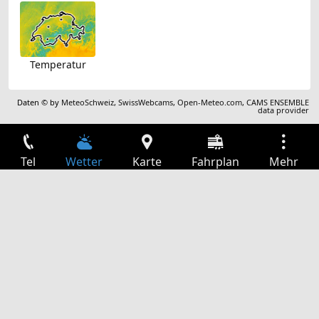
Temperatur
Daten © by
MeteoSchweiz
,
SwissWebcams
,
Open-Meteo.com
,
CAMS ENSEMBLE
data provider
Tel
Wetter
Karte
Fahrplan
Mehr
Anmelden
Dienste
Abfahrtstabelle
Freizeit