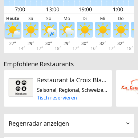
Heute
Sa
So
Mo
Di
Mi
Do
27°
29°
30°
29°
30°
32°
32°
3
14°
17°
18°
17°
16°
17°
18°
Empfohlene Restaurants
Restaurant la Croix Blanche Posieux
Saisonal, Regional, Schweizerisch, Französisch
Tisch reservieren
Regenradar anzeigen