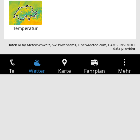
Temperatur
Daten © by
MeteoSchweiz
,
SwissWebcams
,
Open-Meteo.com
,
CAMS ENSEMBLE
data provider
Tel
Wetter
Karte
Fahrplan
Mehr
Anmelden
Dienste
Abfahrtstabelle
Freizeit