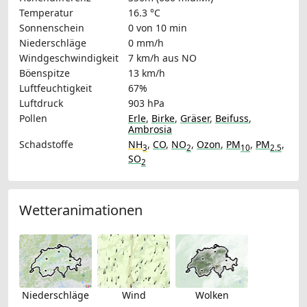
Temperatur
16.3 °C
Sonnenschein
0 von 10 min
Niederschläge
0 mm/h
Windgeschwindigkeit
7 km/h
aus NO
Böenspitze
13 km/h
Luftfeuchtigkeit
67%
Luftdruck
903 hPa
Pollen
Erle
,
Birke
,
Gräser
,
Beifuss
,
Ambrosia
Schadstoffe
NH
,
CO
,
NO
,
Ozon
,
PM
,
PM
,
3
2
10
2.5
SO
2
Wetteranimationen
Niederschläge
Wind
Wolken