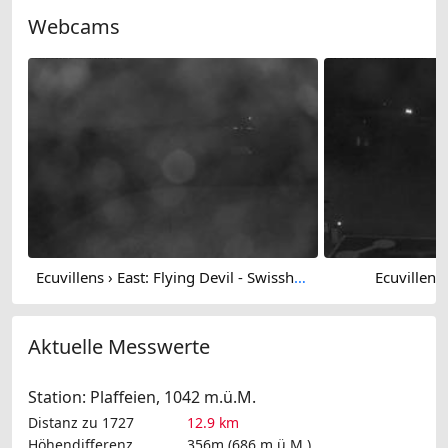
Webcams
Ecuvillens › East: Flying Devil - Swissheliclub
Ecuvillens
Aktuelle Messwerte
Station: Plaffeien, 1042 m.ü.M.
Distanz zu 1727
12.9 km
Höhendifferenz
356m (686 m.ü.M.)