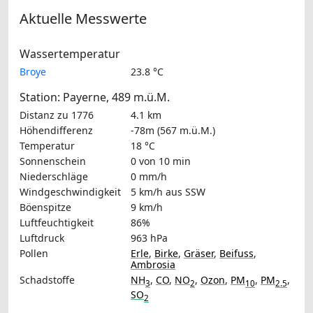
Aktuelle Messwerte
Wassertemperatur
Broye
23.8 °C
Station: Payerne, 489 m.ü.M.
Distanz zu 1776
4.1 km
Höhendifferenz
-78m (567 m.ü.M.)
Temperatur
18 °C
Sonnenschein
0 von 10 min
Niederschläge
0 mm/h
Windgeschwindigkeit
5 km/h
aus SSW
Böenspitze
9 km/h
Luftfeuchtigkeit
86%
Luftdruck
963 hPa
Pollen
Erle
,
Birke
,
Gräser
,
Beifuss
,
Ambrosia
Schadstoffe
NH
,
CO
,
NO
,
Ozon
,
PM
,
PM
,
3
2
10
2.5
SO
2