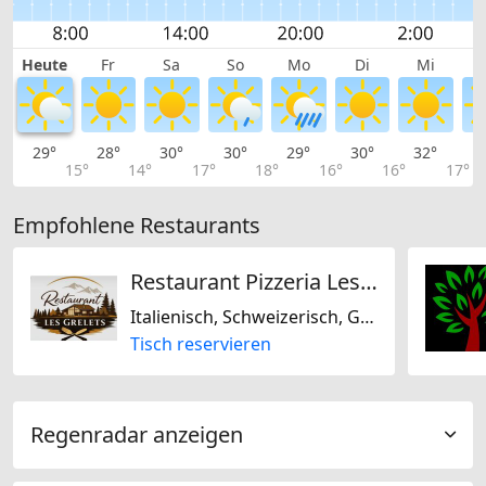
Heute
Fr
Sa
So
Mo
Di
Mi
29°
28°
30°
30°
29°
30°
32°
3
15°
14°
17°
18°
16°
16°
17°
Empfohlene Restaurants
Restaurant Pizzeria Les Grelets
Italienisch, Schweizerisch, Glutenfrei, Laktosefrei
Tisch reservieren
Regenradar anzeigen