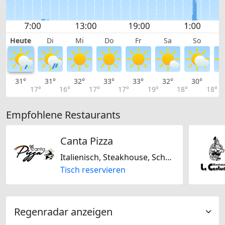
Heute
Di
Mi
Do
Fr
Sa
So
31°
31°
32°
33°
33°
32°
30°
2
17°
16°
17°
17°
19°
18°
18°
Empfohlene Restaurants
Canta Pizza
Italienisch, Steakhouse, Schweizerisch
Tisch reservieren
Regenradar anzeigen