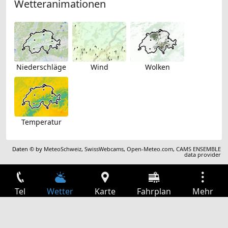
Wetteranimationen
Niederschläge
Wind
Wolken
Temperatur
Daten © by
MeteoSchweiz
,
SwissWebcams
,
Open-Meteo.com
,
CAMS ENSEMBLE
data provider
Tel
Wetter
Karte
Fahrplan
Mehr
Anmelden