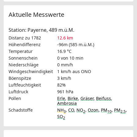
Aktuelle Messwerte
Station: Payerne, 489 m.ü.M.
Distanz zu 1782
12.6 km
Höhendifferenz
-96m (585 m.ü.M.)
Temperatur
16.9 °C
Sonnenschein
0 von 10 min
Niederschläge
0 mm/h
Windgeschwindigkeit
1 km/h
aus ONO
Böenspitze
3 km/h
Luftfeuchtigkeit
82%
Luftdruck
961 hPa
Pollen
Erle
,
Birke
,
Gräser
,
Beifuss
,
Ambrosia
Schadstoffe
NH
,
CO
,
NO
,
Ozon
,
PM
,
PM
,
3
2
10
2.5
SO
2