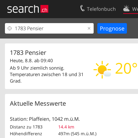
Telefonbuch
We
Ihr Eintrag
Kontakt
Kundencenter Geschäftskunden
Nutzungsbed
Impressum
Datenschutze
1783 Pensier
Heute, 8.8. ab 09:40
20°
Ab 9 Uhr ziemlich sonnig.
Temperaturen zwischen 18 und 31
Grad.
Aktuelle Messwerte
Station: Plaffeien, 1042 m.ü.M.
Distanz zu 1783
14.4 km
Höhendifferenz
497m (545 m.ü.M.)