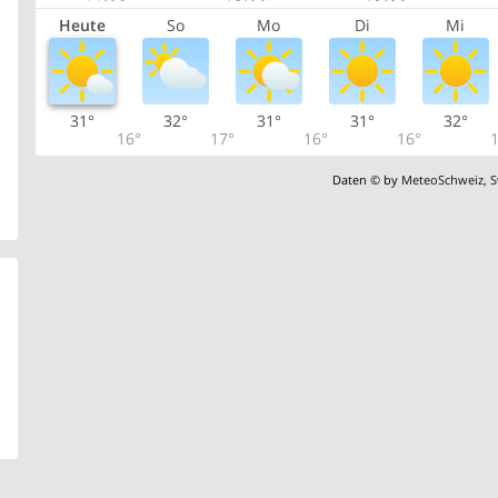
Heute
So
Mo
Di
Mi
31°
32°
31°
31°
32°
16°
17°
16°
16°
1
Daten © by
MeteoSchweiz
,
S