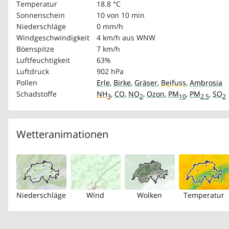
Temperatur
18.8 °C
Sonnenschein
10 von 10 min
Niederschläge
0 mm/h
Windgeschwindigkeit
4 km/h
aus WNW
Böenspitze
7 km/h
Luftfeuchtigkeit
63%
Luftdruck
902 hPa
Pollen
Erle
,
Birke
,
Gräser
,
Beifuss
,
Ambrosia
Schadstoffe
NH
,
CO
,
NO
,
Ozon
,
PM
,
PM
,
SO
3
2
10
2.5
2
Wetteranimationen
Niederschläge
Wind
Wolken
Temperatur