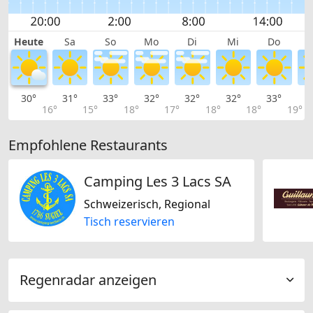
Heute
Sa
So
Mo
Di
Mi
Do
30°
31°
33°
32°
32°
32°
33°
3
16°
15°
18°
17°
18°
18°
19°
Empfohlene Restaurants
Camping Les 3 Lacs SA
Schweizerisch, Regional
Tisch reservieren
Regenradar anzeigen