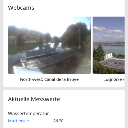
Webcams
North-west: Canal de la Broye
Lugnorre › 
Aktuelle Messwerte
Wassertemperatur
Murtensee
26 °C