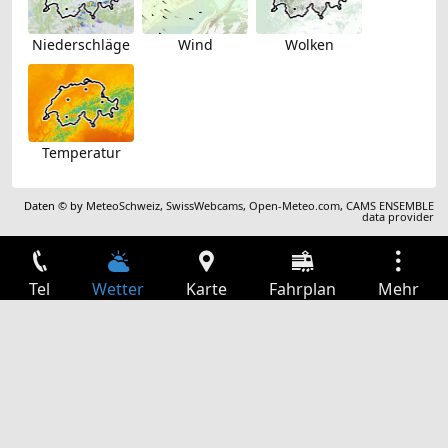
Niederschläge
Wind
Wolken
Temperatur
Daten © by
MeteoSchweiz
,
SwissWebcams
,
Open-Meteo.com
,
CAMS ENSEMBLE
data provider
Tel
Wetter
Karte
Fahrplan
Mehr
Anmelden
Dienste
Abfahrtstabelle