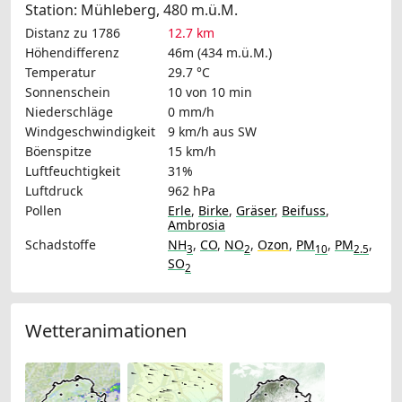
Station: Mühleberg, 480 m.ü.M.
Distanz zu 1786
12.7 km
Höhendifferenz
46m (434 m.ü.M.)
Temperatur
29.7 °C
Sonnenschein
10 von 10 min
Niederschläge
0 mm/h
Windgeschwindigkeit
9 km/h
aus SW
Böenspitze
15 km/h
Luftfeuchtigkeit
31%
Luftdruck
962 hPa
Pollen
Erle
,
Birke
,
Gräser
,
Beifuss
,
Ambrosia
Schadstoffe
NH
,
CO
,
NO
,
Ozon
,
PM
,
PM
,
3
2
10
2.5
SO
2
Wetteranimationen