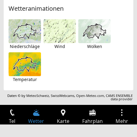
Wetteranimationen
Niederschläge
Wind
Wolken
Temperatur
Daten © by
MeteoSchweiz
,
SwissWebcams
,
Open-Meteo.com
,
CAMS ENSEMBLE
data provider
Tel
Wetter
Karte
Fahrplan
Mehr
Anmelden