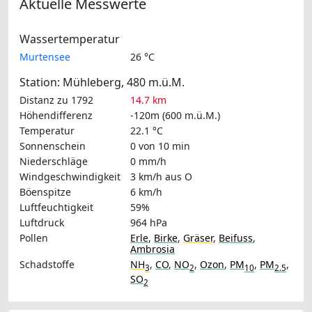
Aktuelle Messwerte
Wassertemperatur
Murtensee
26 °C
Station: Mühleberg, 480 m.ü.M.
Distanz zu 1792
14.7 km
Höhendifferenz
-120m (600 m.ü.M.)
Temperatur
22.1 °C
Sonnenschein
0 von 10 min
Niederschläge
0 mm/h
Windgeschwindigkeit
3 km/h
aus O
Böenspitze
6 km/h
Luftfeuchtigkeit
59%
Luftdruck
964 hPa
Pollen
Erle
,
Birke
,
Gräser
,
Beifuss
,
Ambrosia
Schadstoffe
NH
,
CO
,
NO
,
Ozon
,
PM
,
PM
,
3
2
10
2.5
SO
2