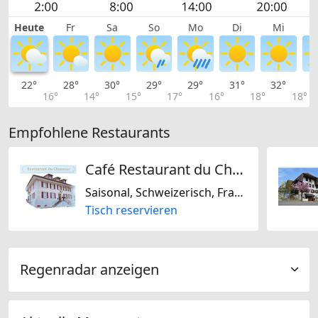
Heute
Fr
Sa
So
Mo
Di
Mi
22°
28°
30°
29°
29°
31°
32°
3
16°
14°
15°
17°
16°
18°
18°
Empfohlene Restaurants
Café Restaurant du Chasseur
Saisonal, Schweizerisch, Französisch, Regional
Tisch reservieren
Regenradar anzeigen