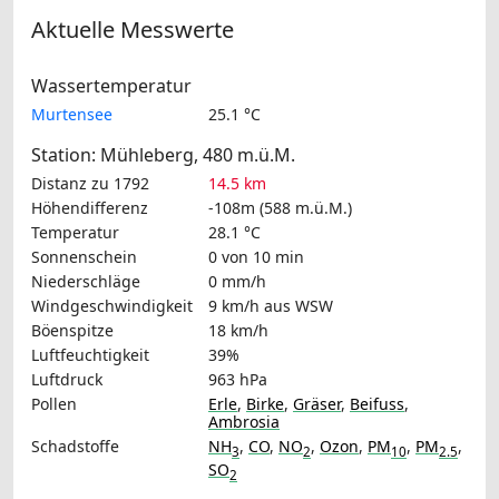
Aktuelle Messwerte
Wassertemperatur
Murtensee
25.1 °C
Station: Mühleberg, 480 m.ü.M.
Distanz zu 1792
14.5 km
Höhendifferenz
-108m (588 m.ü.M.)
Temperatur
28.1 °C
Sonnenschein
0 von 10 min
Niederschläge
0 mm/h
Windgeschwindigkeit
9 km/h
aus WSW
Böenspitze
18 km/h
Luftfeuchtigkeit
39%
Luftdruck
963 hPa
Pollen
Erle
,
Birke
,
Gräser
,
Beifuss
,
Ambrosia
Schadstoffe
NH
,
CO
,
NO
,
Ozon
,
PM
,
PM
,
3
2
10
2.5
SO
2