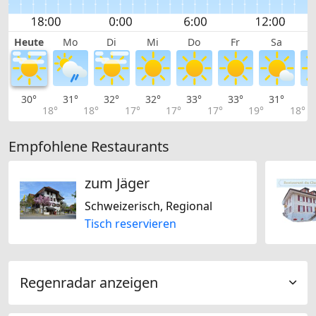
Heute
Mo
Di
Mi
Do
Fr
Sa
30°
31°
32°
32°
33°
33°
31°
2
18°
18°
17°
17°
17°
19°
18°
Empfohlene Restaurants
zum Jäger
Schweizerisch, Regional
Tisch reservieren
Regenradar anzeigen