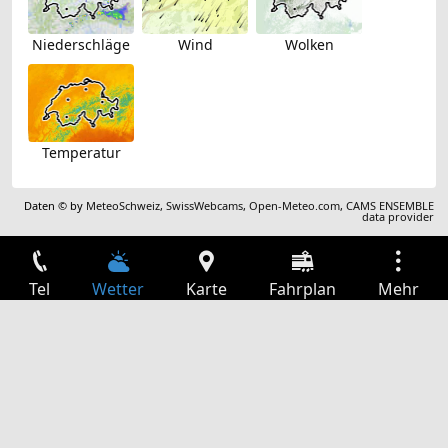
Niederschläge
Wind
Wolken
Temperatur
Daten © by
MeteoSchweiz
,
SwissWebcams
,
Open-Meteo.com
,
CAMS ENSEMBLE
data provider
Tel
Wetter
Karte
Fahrplan
Mehr
Anmelden
Dienste
Abfahrtstabelle