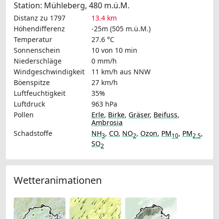
Station: Mühleberg, 480 m.ü.M.
Distanz zu 1797
13.4 km
Höhendifferenz
-25m (505 m.ü.M.)
Temperatur
27.6 °C
Sonnenschein
10 von 10 min
Niederschläge
0 mm/h
Windgeschwindigkeit
11 km/h
aus NNW
Böenspitze
27 km/h
Luftfeuchtigkeit
35%
Luftdruck
963 hPa
Pollen
Erle
,
Birke
,
Gräser
,
Beifuss
,
Ambrosia
Schadstoffe
NH
,
CO
,
NO
,
Ozon
,
PM
,
PM
,
3
2
10
2.5
SO
2
Wetteranimationen