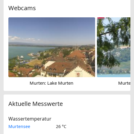
Webcams
Murten: Lake Murten
Murten
Aktuelle Messwerte
Wassertemperatur
Murtensee
26 °C