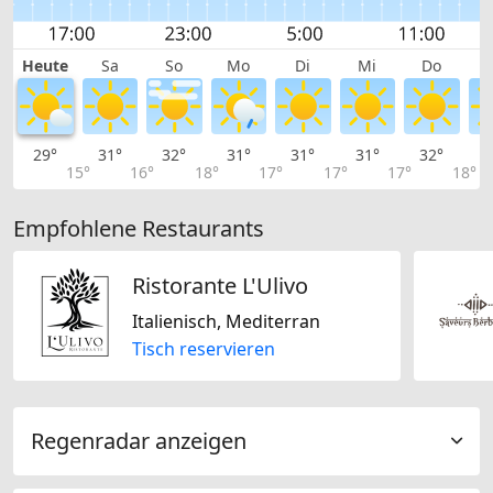
Heute
Sa
So
Mo
Di
Mi
Do
29°
31°
32°
31°
31°
31°
32°
3
15°
16°
18°
17°
17°
17°
18°
Empfohlene Restaurants
Ristorante L'Ulivo
Italienisch, Mediterran
Tisch reservieren
Regenradar anzeigen