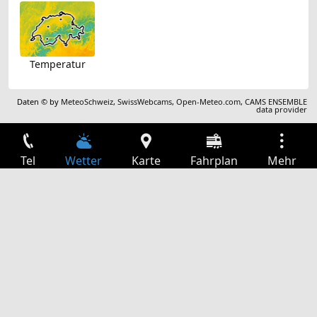
Temperatur
Daten © by
MeteoSchweiz
,
SwissWebcams
,
Open-Meteo.com
,
CAMS ENSEMBLE
data provider
Tel
Wetter
Karte
Fahrplan
Mehr
Anmelden
Dienste
Abfahrtstabelle
Freizeit