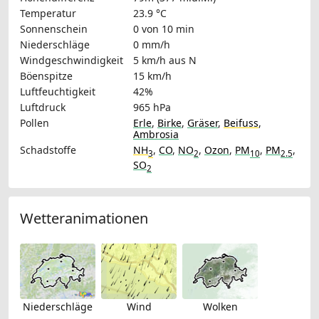
Temperatur
23.9 °C
Sonnenschein
0 von 10 min
Niederschläge
0 mm/h
Windgeschwindigkeit
5 km/h
aus N
Böenspitze
15 km/h
Luftfeuchtigkeit
42%
Luftdruck
965 hPa
Pollen
Erle
,
Birke
,
Gräser
,
Beifuss
,
Ambrosia
Schadstoffe
NH
,
CO
,
NO
,
Ozon
,
PM
,
PM
,
3
2
10
2.5
SO
2
Wetteranimationen
Niederschläge
Wind
Wolken