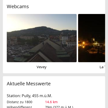
Webcams
Vevey
La To
Aktuelle Messwerte
Station: Pully, 455 m.ü.M.
Distanz zu 1800
14.6 km
Höhendifferenz
79m (377 m.ü.M.)