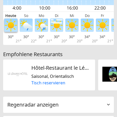
Heute
So
Mo
Di
Mi
Do
Fr
30°
30°
30°
30°
30°
34°
34°
3
21°
22°
21°
20°
20°
20°
21°
Empfohlene Restaurants
Hôtel-Restaurant le Léman
Saisonal, Orientalisch
Tisch reservieren
Regenradar anzeigen