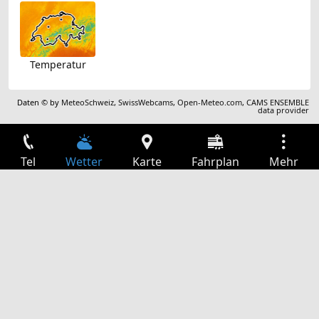
Temperatur
Daten © by
MeteoSchweiz
,
SwissWebcams
,
Open-Meteo.com
,
CAMS ENSEMBLE
data provider
Tel
Wetter
Karte
Fahrplan
Mehr
Anmelden
Dienste
Abfahrtstabelle
Freizeit