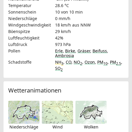
Temperatur
28.6 °C
Sonnenschein
10 von 10 min
Niederschläge
0 mm/h
Windgeschwindigkeit
18 km/h
aus NNW
Böenspitze
29 km/h
Luftfeuchtigkeit
42%
Luftdruck
973 hPa
Pollen
Erle
,
Birke
,
Gräser
,
Beifuss
,
Ambrosia
Schadstoffe
NH
,
CO
,
NO
,
Ozon
,
PM
,
PM
,
3
2
10
2.5
SO
2
Wetteranimationen
Niederschläge
Wind
Wolken