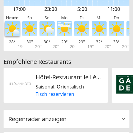
Heute
Sa
So
Mo
Di
Mi
Do
28°
30°
30°
29°
29°
32°
33°
3
19°
20°
20°
20°
19°
20°
20°
Empfohlene Restaurants
Hôtel-Restaurant le Léman
Saisonal, Orientalisch
Tisch reservieren
Regenradar anzeigen