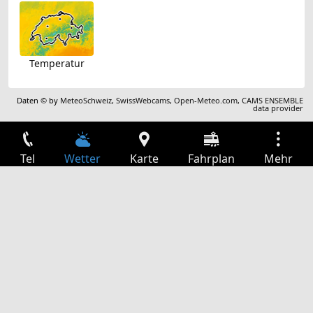
Temperatur
Daten © by
MeteoSchweiz
,
SwissWebcams
,
Open-Meteo.com
,
CAMS ENSEMBLE
data provider
Tel
Wetter
Karte
Fahrplan
Mehr
Anmelden
Dienste
Abfahrtstabelle
Freizeit