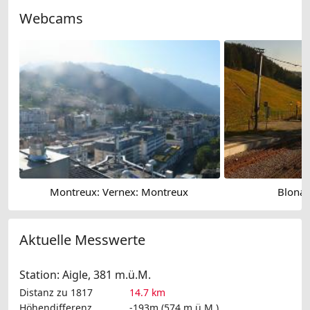
Webcams
Montreux: Vernex: Montreux
Blonay
Aktuelle Messwerte
Station: Aigle, 381 m.ü.M.
Distanz zu 1817
14.7 km
Höhendifferenz
-193m (574 m.ü.M.)