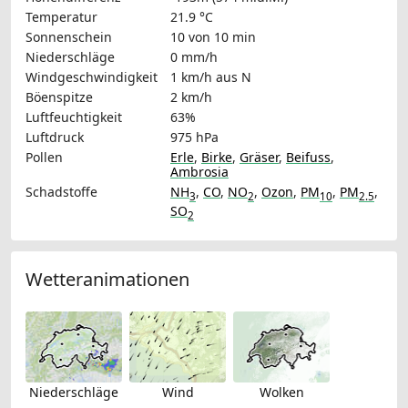
Temperatur
21.9 °C
Sonnenschein
10 von 10 min
Niederschläge
0 mm/h
Windgeschwindigkeit
1 km/h
aus N
Böenspitze
2 km/h
Luftfeuchtigkeit
63%
Luftdruck
975 hPa
Pollen
Erle
,
Birke
,
Gräser
,
Beifuss
,
Ambrosia
Schadstoffe
NH
,
CO
,
NO
,
Ozon
,
PM
,
PM
,
3
2
10
2.5
SO
2
Wetteranimationen
Niederschläge
Wind
Wolken