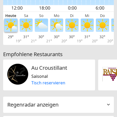
Heute
Sa
So
Mo
Di
Mi
Do
29°
31°
30°
30°
30°
31°
32°
3
19°
21°
21°
20°
19°
20°
20°
Empfohlene Restaurants
Au Croustillant
Saisonal
Tisch reservieren
Regenradar anzeigen