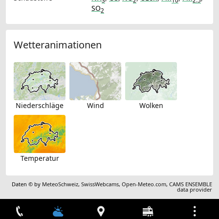
3
2
10
2.5
SO
2
Wetteranimationen
Niederschläge
Wind
Wolken
Temperatur
Daten © by
MeteoSchweiz
,
SwissWebcams
,
Open-Meteo.com
,
CAMS ENSEMBLE
data provider