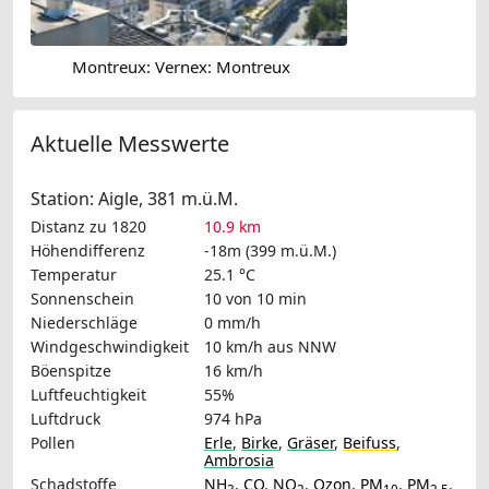
Montreux: Vernex: Montreux
Aktuelle Messwerte
Station: Aigle, 381 m.ü.M.
Distanz zu 1820
10.9 km
Höhendifferenz
-18m (399 m.ü.M.)
Temperatur
25.1 °C
Sonnenschein
10 von 10 min
Niederschläge
0 mm/h
Windgeschwindigkeit
10 km/h
aus NNW
Böenspitze
16 km/h
Luftfeuchtigkeit
55%
Luftdruck
974 hPa
Pollen
Erle
,
Birke
,
Gräser
,
Beifuss
,
Ambrosia
Schadstoffe
NH
,
CO
,
NO
,
Ozon
,
PM
,
PM
,