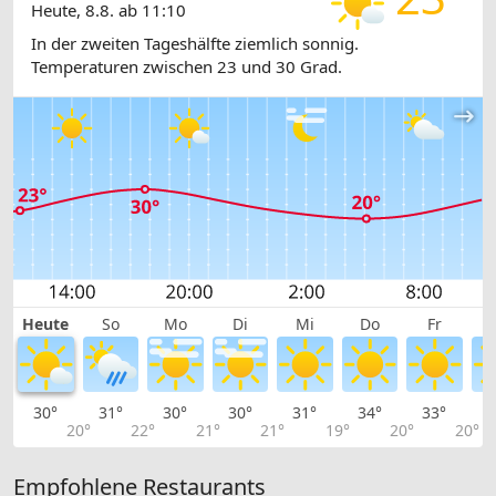
Heute, 8.8. ab 11:10
In der zweiten Tageshälfte ziemlich sonnig.
Temperaturen zwischen 23 und 30 Grad.
Heute
So
Mo
Di
Mi
Do
Fr
30°
31°
30°
30°
31°
34°
33°
3
20°
22°
21°
21°
19°
20°
20°
Empfohlene Restaurants