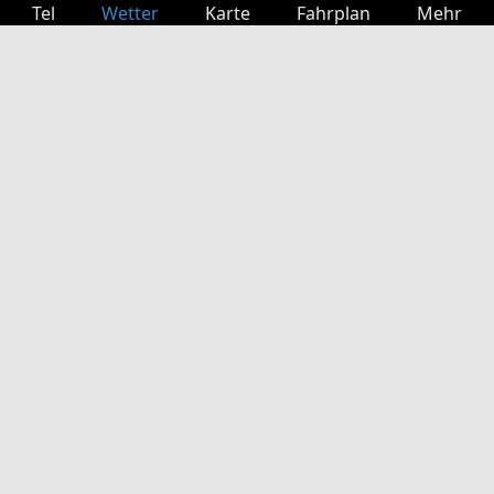
Tel
Wetter
Karte
Fahrplan
Mehr
Anmelden
Dienste
Abfahrtstabelle
Freizeit
TV-Programm
Kinoprogramm
Websuche
App