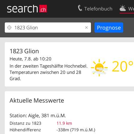
Telefonbuch
We
Ihr Eintrag
Kontakt
Kundencenter Geschäftskunden
Nutzungsbed
Impressum
Datenschutze
1823 Glion
Heute, 7.8. ab 10:20
20°
In der zweiten Tageshälfte Hochnebel.
Temperaturen zwischen 20 und 28
Grad.
Aktuelle Messwerte
Station: Aigle, 381 m.ü.M.
Distanz zu 1823
11.9 km
Höhendifferenz
-338m (719 m.ü.M.)