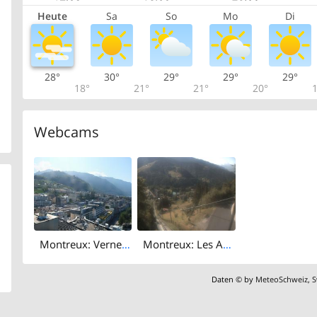
Heute
Sa
So
Mo
Di
28°
30°
29°
29°
29°
18°
21°
21°
20°
1
Webcams
Montreux: Vernex: Montreux
Montreux: Les Avants
Daten © by
MeteoSchweiz
,
S