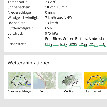
Temperatur
23.2 °C
Sonnenschein
10 von 10 min
Niederschläge
0 mm/h
Windgeschwindigkeit
7 km/h
aus NNW
Böenspitze
13 km/h
Luftfeuchtigkeit
65%
Luftdruck
975 hPa
Pollen
Erle
,
Birke
,
Gräser
,
Beifuss
,
Ambrosia
Schadstoffe
NH
,
CO
,
NO
,
Ozon
,
PM
,
PM
,
SO
3
2
10
2.5
2
Wetteranimationen
Niederschläge
Wind
Wolken
Temperatur