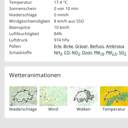
Temperatur
17.4 °C
Sonnenschein
0 von 10 min
Niederschläge
0 mm/h
Windgeschwindigkeit
8 km/h
aus SSO
Böenspitze
10 km/h
Luftfeuchtigkeit
84%
Luftdruck
974 hPa
Pollen
Erle
,
Birke
,
Gräser
,
Beifuss
,
Ambrosia
Schadstoffe
NH
,
CO
,
NO
,
Ozon
,
PM
,
PM
,
SO
3
2
10
2.5
2
Wetteranimationen
Niederschläge
Wind
Wolken
Temperatur