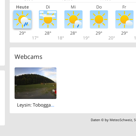
Heute
Di
Mi
Do
Fr
29°
28°
28°
29°
29°
17°
18°
19°
20°
1
Webcams
Leysin: Tobogganing Park
Daten © by
MeteoSchweiz
,
S