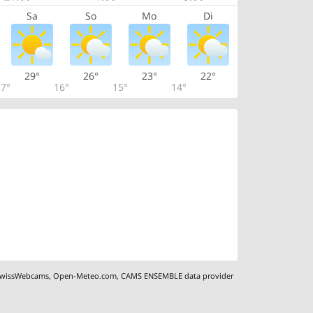
Sa
So
Mo
Di
29°
26°
23°
22°
7°
16°
15°
14°
wissWebcams
,
Open-Meteo.com
,
CAMS ENSEMBLE data provider