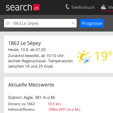
Telefonbuch
We
Ihr Eintrag
Kontakt
Kundencenter Geschäftskunden
Nutzungsbed
Impressum
Datenschutze
1863 Le Sépey
Heute, 10.8. ab 07:20
19°
Zunächst bewölkt, ab 10:10 Uhr
leichter Regenschauer. Temperaturen
zwischen 18 und 29 Grad.
Aktuelle Messwerte
Station: Aigle, 381 m.ü.M.
Distanz zu 1863
10.5 km
Höhendifferenz
-590m (971 m.ü.M.)