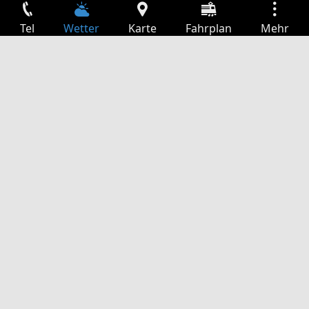
Tel
Wetter
Karte
Fahrplan
Mehr
Anmelden
Dienste
Abfahrtstabelle
Freizeit
TV-Programm
Kinoprogramm
Websuche
App