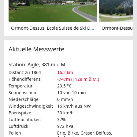
Ormont-Dessus: Ecole Suisse de Ski Diablerets
Aktuelle Messwerte
Station: Aigle, 381 m.ü.M.
Distanz zu 1864
16.2 km
Höhendifferenz
-747m (1128 m.ü.M.)
Temperatur
29.5 °C
Sonnenschein
10 von 10 min
Niederschläge
0 mm/h
Windgeschwindigkeit
16 km/h
aus NW
Böenspitze
30 km/h
Luftfeuchtigkeit
37%
Luftdruck
972 hPa
Pollen
Erle
,
Birke
,
Gräser
,
Beifuss
,