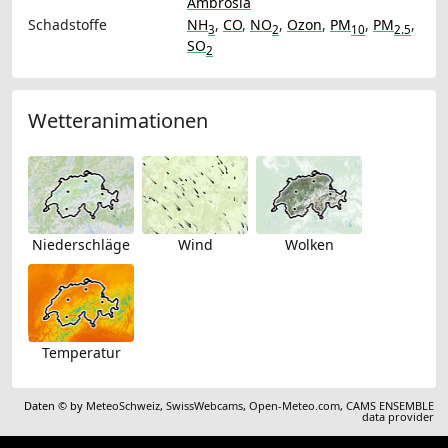
Ambrosia
Schadstoffe
NH
,
CO
,
NO
,
Ozon
,
PM
,
PM
,
3
2
10
2.5
SO
2
Wetteranimationen
Niederschläge
Wind
Wolken
Temperatur
Daten © by
MeteoSchweiz
,
SwissWebcams
,
Open-Meteo.com
,
CAMS ENSEMBLE
data provider