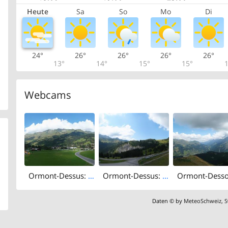
Heute
Sa
So
Mo
Di
24°
26°
26°
26°
26°
13°
14°
15°
15°
1
Webcams
Ormont-Dessus: Ecole Suisse de Ski Diablerets
Ormont-Dessus: Les Diablerets - Les Mazots
Daten © by
MeteoSchweiz
,
S