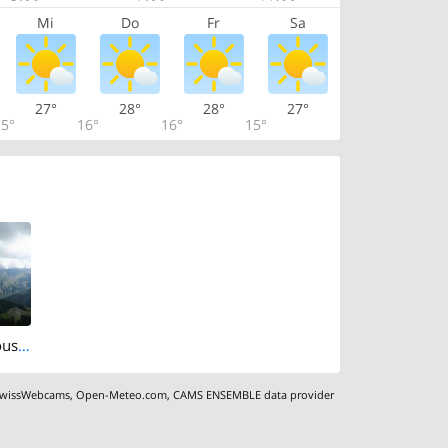
Mi
Do
Fr
Sa
27°
28°
28°
27°
5°
16°
16°
15°
Ormont-Dessous › North-east: Les Diablerets - Meilleret
wissWebcams
,
Open-Meteo.com
,
CAMS ENSEMBLE data provider