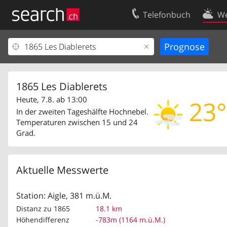
Telefonbuch
We
Ihr Eintrag
Kontakt
Kundencenter Geschäftskunden
Nutzungsbed
Impressum
Datenschutze
1865 Les Diablerets
Heute, 7.8. ab 13:00
23°
In der zweiten Tageshälfte Hochnebel.
Temperaturen zwischen 15 und 24
Grad.
Aktuelle Messwerte
Station: Aigle, 381 m.ü.M.
Distanz zu 1865
18.1 km
Höhendifferenz
-783m (1164 m.ü.M.)