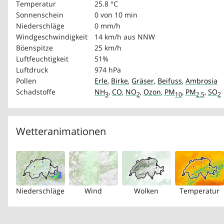
Temperatur
25.8 °C
Sonnenschein
0 von 10 min
Niederschläge
0 mm/h
Windgeschwindigkeit
14 km/h
aus NNW
Böenspitze
25 km/h
Luftfeuchtigkeit
51%
Luftdruck
974 hPa
Pollen
Erle
,
Birke
,
Gräser
,
Beifuss
,
Ambrosia
Schadstoffe
NH
,
CO
,
NO
,
Ozon
,
PM
,
PM
,
SO
3
2
10
2.5
2
Wetteranimationen
Niederschläge
Wind
Wolken
Temperatur