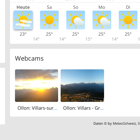
Heute
Sa
So
Mo
Di
23°
25°
25°
25°
25°
14°
14°
15°
14°
1
Webcams
Ollon: Villars-sur-Ollon
Ollon: Villars - Grand Chamossaire
Daten © by
MeteoSchweiz
,
S