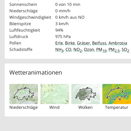
Sonnenschein
0 von 10 min
Niederschläge
0 mm/h
Windgeschwindigkeit
0 km/h
aus NO
Böenspitze
3 km/h
Luftfeuchtigkeit
94%
Luftdruck
975 hPa
Pollen
Erle
,
Birke
,
Gräser
,
Beifuss
,
Ambrosia
Schadstoffe
NH
,
CO
,
NO
,
Ozon
,
PM
,
PM
,
SO
3
2
10
2.5
2
Wetteranimationen
Niederschläge
Wind
Wolken
Temperatur