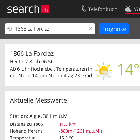
Telefonbuch
We
Ihr Eintrag
Kontakt
Kundencenter Geschäftskunden
Nutzungsbed
Impressum
Datenschutze
1866 La Forclaz
Heute, 7.8. ab 06:50
14°
Ab 6 Uhr Hochnebel. Temperaturen in
der Nacht 14, am Nachmittag 23 Grad.
Aktuelle Messwerte
Station: Aigle, 381 m.ü.M.
Distanz zu 1866
11.5 km
Höhendifferenz
-880m (1261 m.ü.M.)
Temperatur
15.3 °C