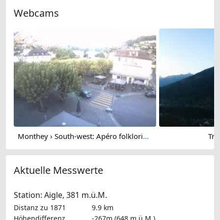
Webcams
Monthey › South-west: Apéro folklorique montheysan - Place Centrale
Tro
Aktuelle Messwerte
Station: Aigle, 381 m.ü.M.
Distanz zu 1871
9.9 km
Höhendifferenz
-267m (648 m.ü.M.)