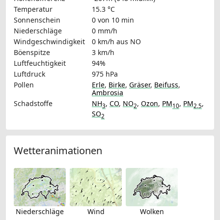
Temperatur
15.3 °C
Sonnenschein
0 von 10 min
Niederschläge
0 mm/h
Windgeschwindigkeit
0 km/h
aus NO
Böenspitze
3 km/h
Luftfeuchtigkeit
94%
Luftdruck
975 hPa
Pollen
Erle
,
Birke
,
Gräser
,
Beifuss
,
Ambrosia
Schadstoffe
NH
,
CO
,
NO
,
Ozon
,
PM
,
PM
,
3
2
10
2.5
SO
2
Wetteranimationen
Niederschläge
Wind
Wolken