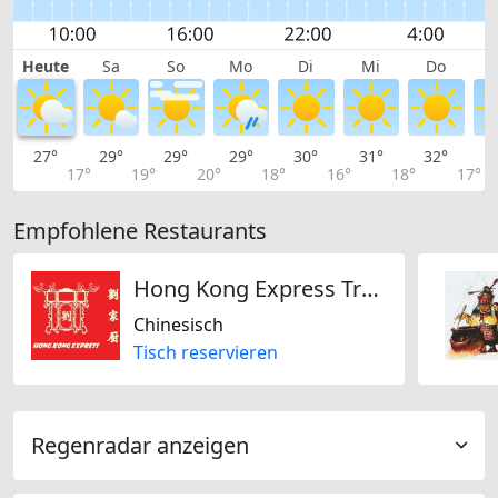
Heute
Sa
So
Mo
Di
Mi
Do
27°
29°
29°
29°
30°
31°
32°
3
17°
19°
20°
18°
16°
18°
17°
Empfohlene Restaurants
Hong Kong Express Traiteur Chi
Chinesisch
Tisch reservieren
Regenradar anzeigen