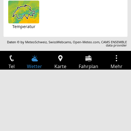
Temperatur
Daten © by
MeteoSchweiz
,
SwissWebcams
,
Open-Meteo.com
,
CAMS ENSEMBLE
data provider
Tel
Wetter
Karte
Fahrplan
Mehr
Anmelden
Dienste
Abfahrtstabelle
Freizeit