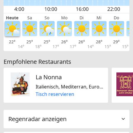
Heute
Sa
So
Mo
Di
Mi
Do
22°
25°
25°
26°
26°
28°
29°
2
14°
18°
17°
17°
14°
15°
15°
Empfohlene Restaurants
La Nonna
Italienisch, Mediterran, Europäisch
Tisch reservieren
Regenradar anzeigen