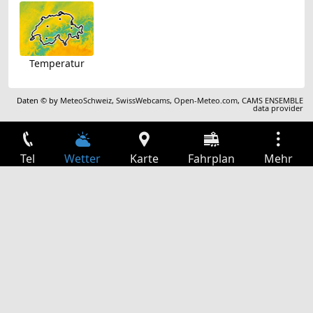
Temperatur
Daten © by
MeteoSchweiz
,
SwissWebcams
,
Open-Meteo.com
,
CAMS ENSEMBLE
data provider
Tel
Wetter
Karte
Fahrplan
Mehr
Anmelden
Dienste
Abfahrtstabelle
Freizeit