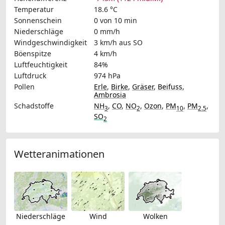
Temperatur
18.6 °C
Sonnenschein
0 von 10 min
Niederschläge
0 mm/h
Windgeschwindigkeit
3 km/h
aus SO
Böenspitze
4 km/h
Luftfeuchtigkeit
84%
Luftdruck
974 hPa
Pollen
Erle
,
Birke
,
Gräser
,
Beifuss
,
Ambrosia
Schadstoffe
NH
,
CO
,
NO
,
Ozon
,
PM
,
PM
,
3
2
10
2.5
SO
2
Wetteranimationen
Niederschläge
Wind
Wolken