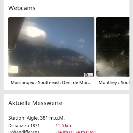
Webcams
Massongex › South-east: Dent de Morcles
Aktuelle Messwerte
Station: Aigle, 381 m.ü.M.
Distanz zu 1871
11.6 km
Höhendifferenz
-743m (1124 m.ü.M.)