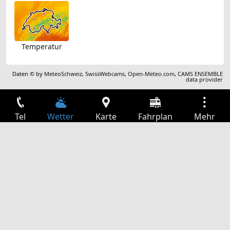
Temperatur
Daten © by
MeteoSchweiz
,
SwissWebcams
,
Open-Meteo.com
,
CAMS ENSEMBLE
data provider
Tel
Wetter
Karte
Fahrplan
Mehr
Anmelden
Dienste
Abfahrtstabelle
Freizeit