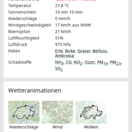
Temperatur
27.8 °C
Sonnenschein
10 von 10 min
Niederschläge
0 mm/h
Windgeschwindigkeit
17 km/h
aus NNW
Böenspitze
27 km/h
Luftfeuchtigkeit
51%
Luftdruck
975 hPa
Pollen
Erle
,
Birke
,
Gräser
,
Beifuss
,
Ambrosia
Schadstoffe
NH
,
CO
,
NO
,
Ozon
,
PM
,
PM
,
3
2
10
2.5
SO
2
Wetteranimationen
Niederschläge
Wind
Wolken