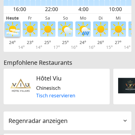
Heute
Fr
Sa
So
Mo
Di
Mi
24°
23°
25°
25°
24°
26°
27°
2
14°
14°
17°
16°
16°
15°
14°
Empfohlene Restaurants
Hôtel Viu
Chinesisch
Tisch reservieren
Regenradar anzeigen