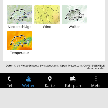
Niederschläge
Wind
Wolken
Temperatur
Daten © by
MeteoSchweiz
,
SwissWebcams
,
Open-Meteo.com
,
CAMS ENSEMBLE
data provider
Tel
Wetter
Karte
Fahrplan
Mehr
Anmelden