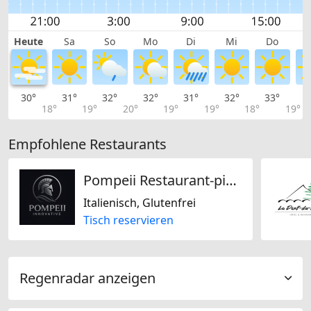
Heute
Sa
So
Mo
Di
Mi
Do
30°
31°
32°
32°
31°
32°
33°
3
18°
19°
20°
19°
19°
18°
19°
Empfohlene Restaurants
Pompeii Restaurant-pizzeria
Italienisch, Glutenfrei
Tisch reservieren
Regenradar anzeigen