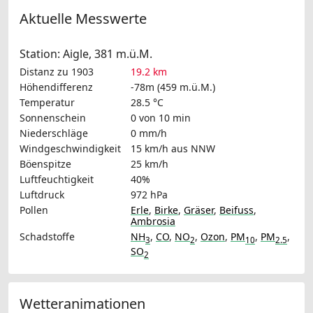
Aktuelle Messwerte
Station: Aigle, 381 m.ü.M.
Distanz zu 1903
19.2 km
Höhendifferenz
-78m (459 m.ü.M.)
Temperatur
28.5 °C
Sonnenschein
0 von 10 min
Niederschläge
0 mm/h
Windgeschwindigkeit
15 km/h
aus NNW
Böenspitze
25 km/h
Luftfeuchtigkeit
40%
Luftdruck
972 hPa
Pollen
Erle
,
Birke
,
Gräser
,
Beifuss
,
Ambrosia
Schadstoffe
NH
,
CO
,
NO
,
Ozon
,
PM
,
PM
,
3
2
10
2.5
SO
2
Wetteranimationen