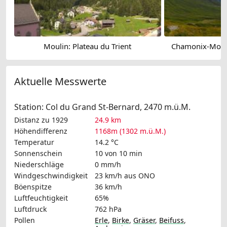
Moulin: Plateau du Trient
Chamonix-Mont-
Aktuelle Messwerte
Station: Col du Grand St-Bernard, 2470 m.ü.M.
Distanz zu 1929
24.9 km
Höhendifferenz
1168m (1302 m.ü.M.)
Temperatur
14.2 °C
Sonnenschein
10 von 10 min
Niederschläge
0 mm/h
Windgeschwindigkeit
23 km/h
aus ONO
Böenspitze
36 km/h
Luftfeuchtigkeit
65%
Luftdruck
762 hPa
Pollen
Erle
,
Birke
,
Gräser
,
Beifuss
,