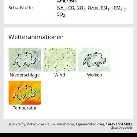
Ambrosia
Schadstoffe
NH
,
CO
,
NO
,
Ozon
,
PM
,
PM
,
3
2
10
2.5
SO
2
Wetteranimationen
Niederschläge
Wind
Wolken
Temperatur
Daten © by
MeteoSchweiz
,
SwissWebcams
,
Open-Meteo.com
,
CAMS ENSEMBLE
data provider