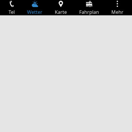
Tel
Wetter
Karte
Fahrplan
Mehr
Anmelden
Dienste
Abfahrtstabelle
Freizeit
TV-Programm
Kinoprogramm
Websuche
App