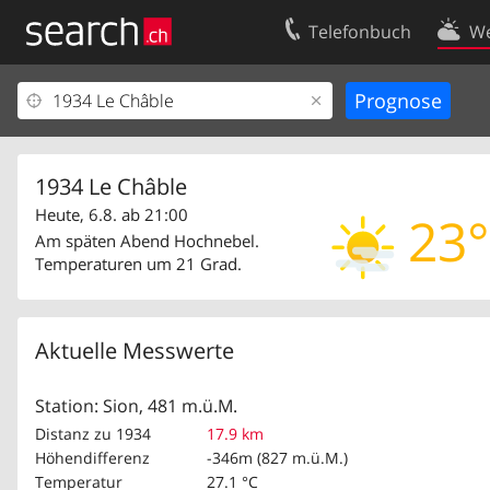
Telefonbuch
We
Ihr Eintrag
Kontakt
Kundencenter Geschäftskunden
Nutzungsbed
Impressum
Datenschutze
1934 Le Châble
Heute, 6.8. ab 21:00
23°
Am späten Abend Hochnebel.
Temperaturen um 21 Grad.
Aktuelle Messwerte
Station: Sion, 481 m.ü.M.
Distanz zu 1934
17.9 km
Höhendifferenz
-346m (827 m.ü.M.)
Temperatur
27.1 °C