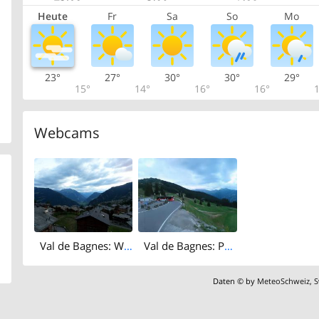
Heute
Fr
Sa
So
Mo
23°
27°
30°
30°
29°
15°
14°
16°
16°
1
Webcams
Val de Bagnes: W Verbier
Val de Bagnes: Pro Bordzay: Le Carrefour
Daten © by
MeteoSchweiz
,
S