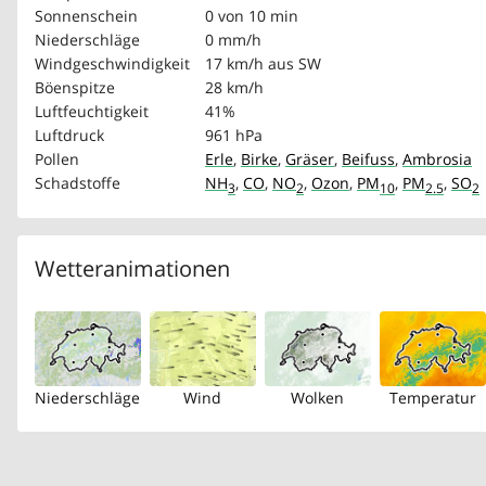
Sonnenschein
0 von 10 min
Niederschläge
0 mm/h
Windgeschwindigkeit
17 km/h
aus SW
Böenspitze
28 km/h
Luftfeuchtigkeit
41%
Luftdruck
961 hPa
Pollen
Erle
,
Birke
,
Gräser
,
Beifuss
,
Ambrosia
Schadstoffe
NH
,
CO
,
NO
,
Ozon
,
PM
,
PM
,
SO
3
2
10
2.5
2
Wetteranimationen
Niederschläge
Wind
Wolken
Temperatur