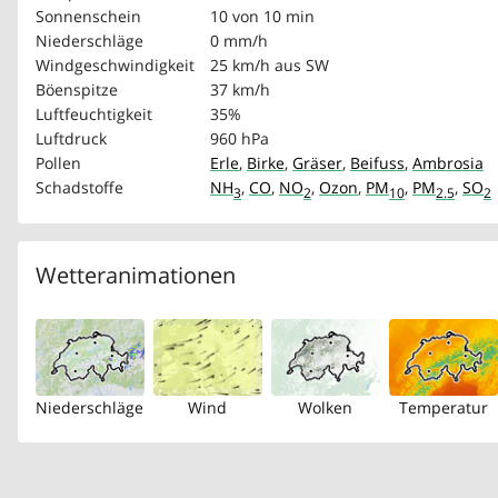
Sonnenschein
10 von 10 min
Niederschläge
0 mm/h
Windgeschwindigkeit
25 km/h
aus SW
Böenspitze
37 km/h
Luftfeuchtigkeit
35%
Luftdruck
960 hPa
Pollen
Erle
,
Birke
,
Gräser
,
Beifuss
,
Ambrosia
Schadstoffe
NH
,
CO
,
NO
,
Ozon
,
PM
,
PM
,
SO
3
2
10
2.5
2
Wetteranimationen
Niederschläge
Wind
Wolken
Temperatur