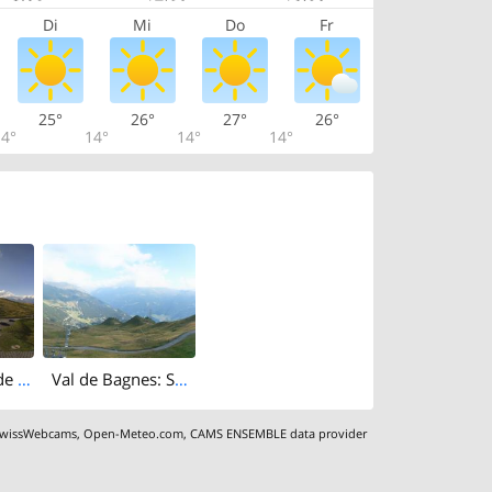
Di
Mi
Do
Fr
25°
26°
27°
26°
4°
14°
14°
14°
Riddes: Croix de Cœur
Val de Bagnes: Savoleyres
wissWebcams
,
Open-Meteo.com
,
CAMS ENSEMBLE data provider