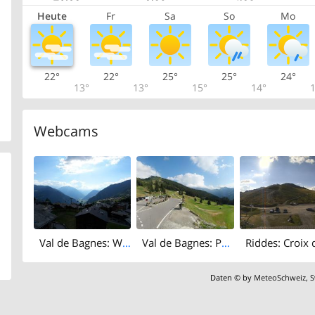
Heute
Fr
Sa
So
Mo
22°
22°
25°
25°
24°
13°
13°
15°
14°
1
Webcams
Val de Bagnes: W Verbier
Val de Bagnes: Pro Bordzay: Le Carrefour
Daten © by
MeteoSchweiz
,
S