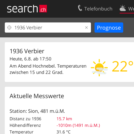
Telefonbuch
We
Ihr Eintrag
Kontakt
Kundencenter Geschäftskunden
Nutzungsbed
Impressum
Datenschutze
1936 Verbier
Heute, 6.8. ab 17:50
22°
Am Abend Hochnebel. Temperaturen
zwischen 15 und 22 Grad.
Aktuelle Messwerte
Station: Sion, 481 m.ü.M.
Distanz zu 1936
15.7 km
Höhendifferenz
-1010m (1491 m.ü.M.)
Temperatur
31.6 °C