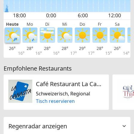
Heute
Mo
Di
Mi
Do
Fr
Sa
26°
28°
28°
28°
29°
28°
26°
2
16°
16°
16°
17°
17°
15°
14°
Empfohlene Restaurants
Café Restaurant La Canasta
Schweizerisch, Regional
Tisch reservieren
Regenradar anzeigen