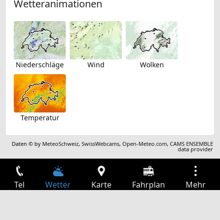
Wetteranimationen
Niederschläge
Wind
Wolken
Temperatur
Daten © by
MeteoSchweiz
,
SwissWebcams
,
Open-Meteo.com
,
CAMS ENSEMBLE
data provider
Tel
Wetter
Karte
Fahrplan
Mehr
Anmelden