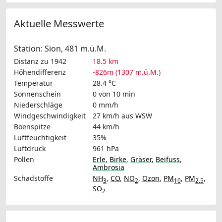
Aktuelle Messwerte
Station: Sion, 481 m.ü.M.
Distanz zu 1942
18.5 km
Höhendifferenz
-826m (1307 m.ü.M.)
Temperatur
28.4 °C
Sonnenschein
0 von 10 min
Niederschläge
0 mm/h
Windgeschwindigkeit
27 km/h
aus WSW
Böenspitze
44 km/h
Luftfeuchtigkeit
35%
Luftdruck
961 hPa
Pollen
Erle
,
Birke
,
Gräser
,
Beifuss
,
Ambrosia
Schadstoffe
NH
,
CO
,
NO
,
Ozon
,
PM
,
PM
,
3
2
10
2.5
SO
2