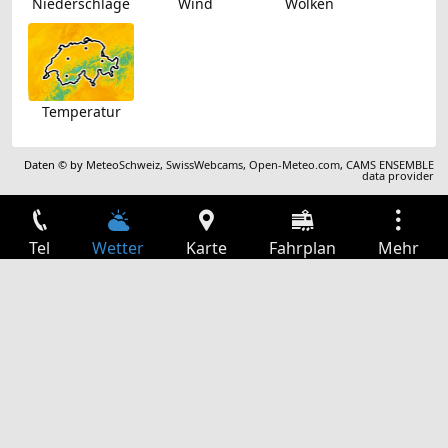
Niederschläge
Wind
Wolken
Temperatur
Daten © by
MeteoSchweiz
,
SwissWebcams
,
Open-Meteo.com
,
CAMS ENSEMBLE
data provider
Tel
Wetter
Karte
Fahrplan
Mehr
Anmelden
Dienste
Abfahrtstabelle
Freizeit