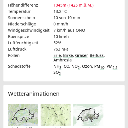
Höhendifferenz
1045m (1425 m.ü.M.)
Temperatur
13.2 °C
Sonnenschein
10 von 10 min
Niederschläge
0 mm/h
Windgeschwindigkeit
7 km/h
aus ONO
Böenspitze
10 km/h
Luftfeuchtigkeit
52%
Luftdruck
763 hPa
Pollen
Erle
,
Birke
,
Gräser
,
Beifuss
,
Ambrosia
Schadstoffe
NH
,
CO
,
NO
,
Ozon
,
PM
,
PM
,
3
2
10
2.5
SO
2
Wetteranimationen