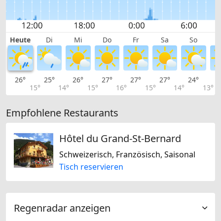
Heute
Di
Mi
Do
Fr
Sa
So
26°
25°
26°
27°
27°
27°
24°
2
15°
14°
15°
16°
15°
14°
13°
Empfohlene Restaurants
Hôtel du Grand-St-Bernard
Schweizerisch, Französisch, Saisonal
Tisch reservieren
Regenradar anzeigen