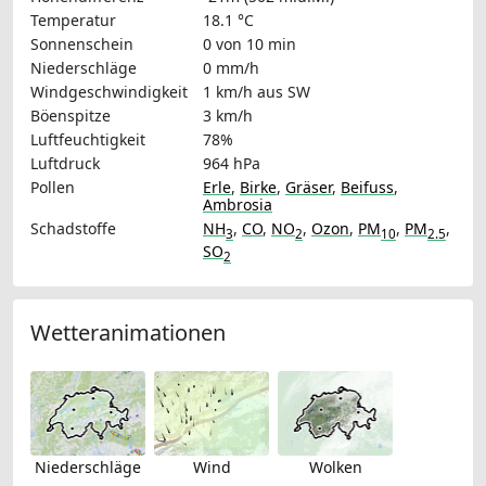
Temperatur
18.1 °C
Sonnenschein
0 von 10 min
Niederschläge
0 mm/h
Windgeschwindigkeit
1 km/h
aus SW
Böenspitze
3 km/h
Luftfeuchtigkeit
78%
Luftdruck
964 hPa
Pollen
Erle
,
Birke
,
Gräser
,
Beifuss
,
Ambrosia
Schadstoffe
NH
,
CO
,
NO
,
Ozon
,
PM
,
PM
,
3
2
10
2.5
SO
2
Wetteranimationen
Niederschläge
Wind
Wolken