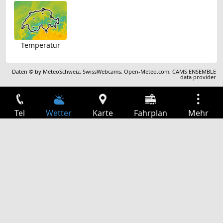
Temperatur
Daten © by
MeteoSchweiz
,
SwissWebcams
,
Open-Meteo.com
,
CAMS ENSEMBLE
data provider
Tel
Wetter
Karte
Fahrplan
Mehr
Anmelden
Dienste
Abfahrtstabelle
Freizeit