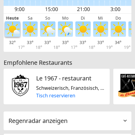
Heute
Sa
So
Mo
Di
Mi
Do
32°
33°
33°
33°
33°
33°
34°
3
17°
18°
18°
17°
18°
19°
19°
Empfohlene Restaurants
Le 1967 - restaurant
Schweizerisch, Französisch, Italienisch
Tisch reservieren
Regenradar anzeigen