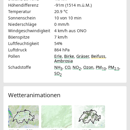
Höhendifferenz
-91m (1514 m.ü.M.)
Temperatur
20.9 °C
Sonnenschein
10 von 10 min
Niederschläge
0 mm/h
Windgeschwindigkeit
4 km/h
aus ONO
Böenspitze
7 km/h
Luftfeuchtigkeit
54%
Luftdruck
864 hPa
Pollen
Erle
,
Birke
,
Gräser
,
Beifuss
,
Ambrosia
Schadstoffe
NH
,
CO
,
NO
,
Ozon
,
PM
,
PM
,
3
2
10
2.5
SO
2
Wetteranimationen