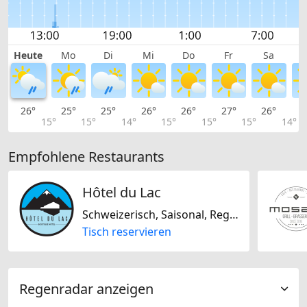
Heute
Mo
Di
Mi
Do
Fr
Sa
26°
25°
25°
26°
26°
27°
26°
2
15°
15°
14°
15°
15°
15°
14°
Empfohlene Restaurants
Hôtel du Lac
Schweizerisch, Saisonal, Regional
Tisch reservieren
Regenradar anzeigen