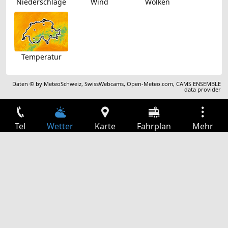
Niederschläge
Wind
Wolken
Temperatur
Daten © by
MeteoSchweiz
,
SwissWebcams
,
Open-Meteo.com
,
CAMS ENSEMBLE
data provider
Tel
Wetter
Karte
Fahrplan
Mehr
Anmelden
Dienste
Abfahrtstabelle
Freizeit