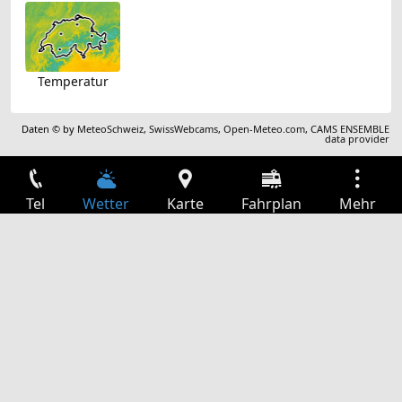
Temperatur
Daten © by
MeteoSchweiz
,
SwissWebcams
,
Open-Meteo.com
,
CAMS ENSEMBLE
data provider
Tel
Wetter
Karte
Fahrplan
Mehr
Anmelden
Dienste
Abfahrtstabelle
Freizeit