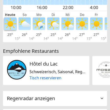
Heute
So
Mo
Di
Mi
Do
Fr
25°
26°
25°
25°
26°
27°
27°
2
15°
14°
14°
14°
14°
15°
15°
Empfohlene Restaurants
Hôtel du Lac
Schweizerisch, Saisonal, Regional
Tisch reservieren
Regenradar anzeigen