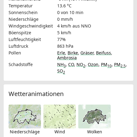
Temperatur
13.6 °C
Sonnenschein
0 von 10 min
Niederschläge
0 mm/h
Windgeschwindigkeit
4 km/h
aus NNO
Böenspitze
5 km/h
Luftfeuchtigkeit
77%
Luftdruck
863 hPa
Pollen
Erle
,
Birke
,
Gräser
,
Beifuss
,
Ambrosia
Schadstoffe
NH
,
CO
,
NO
,
Ozon
,
PM
,
PM
,
3
2
10
2.5
SO
2
Wetteranimationen
Niederschläge
Wind
Wolken