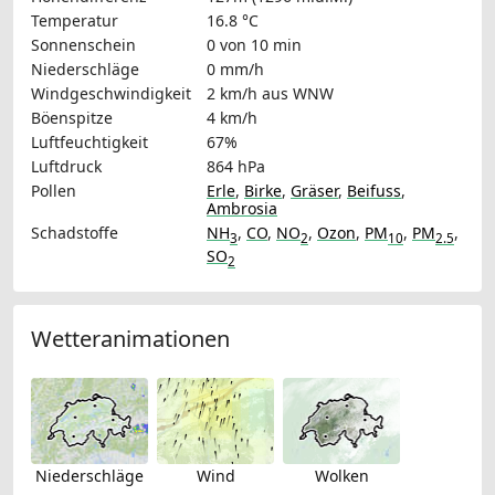
Temperatur
16.8 °C
Sonnenschein
0 von 10 min
Niederschläge
0 mm/h
Windgeschwindigkeit
2 km/h
aus WNW
Böenspitze
4 km/h
Luftfeuchtigkeit
67%
Luftdruck
864 hPa
Pollen
Erle
,
Birke
,
Gräser
,
Beifuss
,
Ambrosia
Schadstoffe
NH
,
CO
,
NO
,
Ozon
,
PM
,
PM
,
3
2
10
2.5
SO
2
Wetteranimationen
Niederschläge
Wind
Wolken