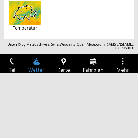
Temperatur
Daten © by
MeteoSchweiz
,
SwissWebcams
,
Open-Meteo.com
,
CAMS ENSEMBLE
data provider
Tel
Wetter
Karte
Fahrplan
Mehr
Anmelden
Dienste
Abfahrtstabelle
Freizeit