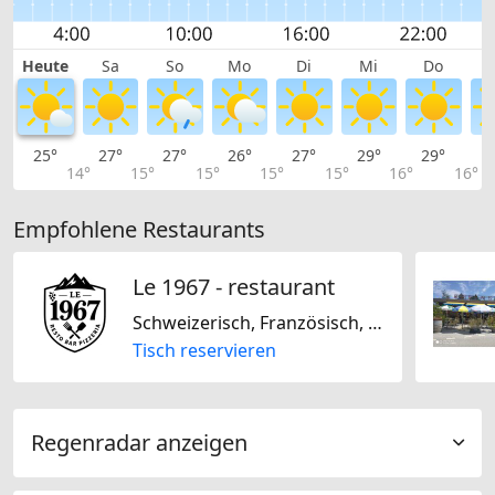
Heute
Sa
So
Mo
Di
Mi
Do
25°
27°
27°
26°
27°
29°
29°
2
14°
15°
15°
15°
15°
16°
16°
Empfohlene Restaurants
Le 1967 - restaurant
Schweizerisch, Französisch, Italienisch
Tisch reservieren
Regenradar anzeigen