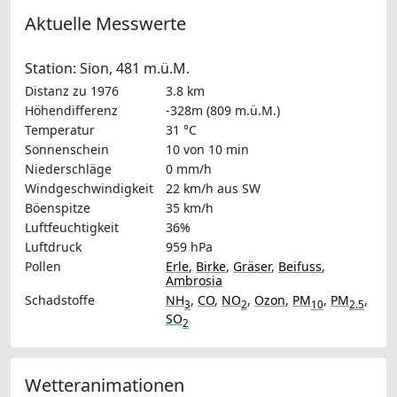
Aktuelle Messwerte
Station: Sion, 481 m.ü.M.
Distanz zu 1976
3.8 km
Höhendifferenz
-328m (809 m.ü.M.)
Temperatur
31 °C
Sonnenschein
10 von 10 min
Niederschläge
0 mm/h
Windgeschwindigkeit
22 km/h
aus SW
Böenspitze
35 km/h
Luftfeuchtigkeit
36%
Luftdruck
959 hPa
Pollen
Erle
,
Birke
,
Gräser
,
Beifuss
,
Ambrosia
Schadstoffe
NH
,
CO
,
NO
,
Ozon
,
PM
,
PM
,
3
2
10
2.5
SO
2
Wetteranimationen