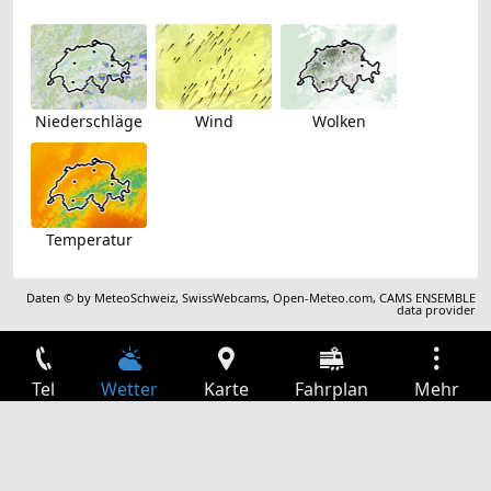
Niederschläge
Wind
Wolken
Temperatur
Daten © by
MeteoSchweiz
,
SwissWebcams
,
Open-Meteo.com
,
CAMS ENSEMBLE
data provider
Tel
Wetter
Karte
Fahrplan
Mehr
Anmelden