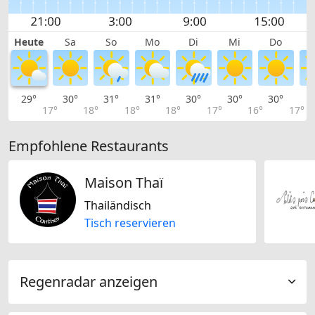
Heute
Sa
So
Mo
Di
Mi
Do
29°
30°
31°
31°
30°
30°
30°
3
17°
18°
18°
18°
17°
16°
17°
Empfohlene Restaurants
Maison Thaï
Thailändisch
Tisch reservieren
Regenradar anzeigen