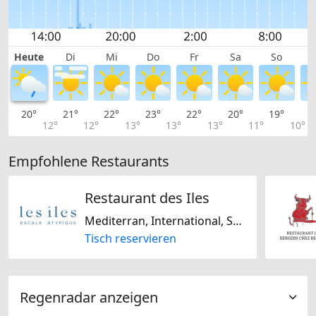
Heute
Di
Mi
Do
Fr
Sa
So
20°
21°
22°
23°
22°
20°
19°
1
12°
12°
13°
13°
13°
11°
10°
Empfohlene Restaurants
Restaurant des Iles
Mediterran, International, Schweizerisch
Tisch reservieren
Regenradar anzeigen