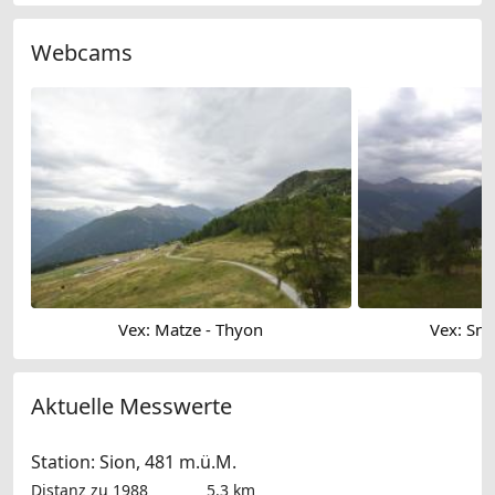
Webcams
Vex: Matze - Thyon
Vex: Sn
Aktuelle Messwerte
Station: Sion, 481 m.ü.M.
Distanz zu 1988
5.3 km