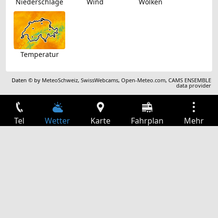
Niederschläge
Wind
Wolken
Temperatur
Daten © by
MeteoSchweiz
,
SwissWebcams
,
Open-Meteo.com
,
CAMS ENSEMBLE
data provider
Tel
Wetter
Karte
Fahrplan
Mehr
Anmelden
Dienste
Abfahrtstabelle
Freizeit