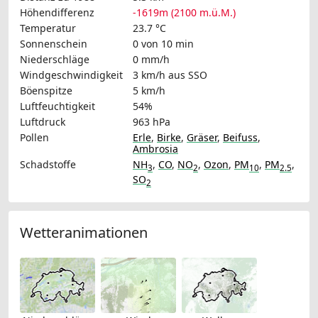
Höhendifferenz
-1619m (2100 m.ü.M.)
Temperatur
23.7 °C
Sonnenschein
0 von 10 min
Niederschläge
0 mm/h
Windgeschwindigkeit
3 km/h
aus SSO
Böenspitze
5 km/h
Luftfeuchtigkeit
54%
Luftdruck
963 hPa
Pollen
Erle
,
Birke
,
Gräser
,
Beifuss
,
Ambrosia
Schadstoffe
NH
,
CO
,
NO
,
Ozon
,
PM
,
PM
,
3
2
10
2.5
SO
2
Wetteranimationen