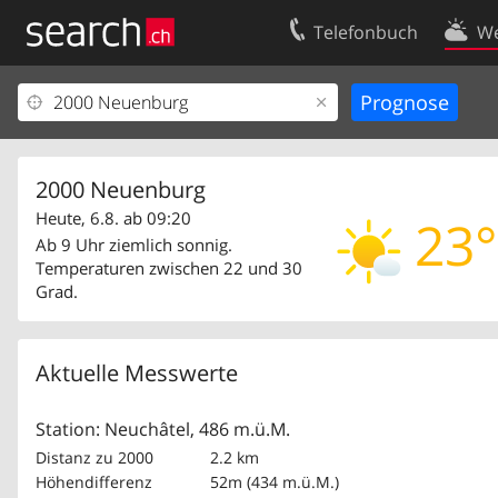
Telefonbuch
We
Ihr Eintrag
Kontakt
Kundencenter Geschäftskunden
Nutzungsbed
Impressum
Datenschutze
2000 Neuenburg
Heute, 6.8. ab 09:20
23°
Ab 9 Uhr ziemlich sonnig.
Temperaturen zwischen 22 und 30
Grad.
Aktuelle Messwerte
Station: Neuchâtel, 486 m.ü.M.
Distanz zu 2000
2.2 km
Höhendifferenz
52m (434 m.ü.M.)