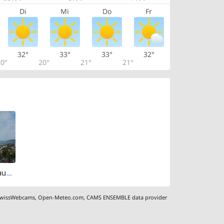
Di
Mi
Do
Fr
32°
33°
33°
32°
0°
20°
21°
21°
Neuchatel: Chaumont - Lake Neuchâtel - Mont Vully - Creux-du-Van Val-de-Travers
wissWebcams
,
Open-Meteo.com
,
CAMS ENSEMBLE data provider