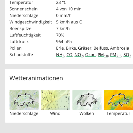
Temperatur
23 °C
Sonnenschein
4 von 10 min
Niederschläge
0 mm/h
Windgeschwindigkeit
5 km/h
aus O
Böenspitze
7 km/h
Luftfeuchtigkeit
70%
Luftdruck
964 hPa
Pollen
Erle
,
Birke
,
Gräser
,
Beifuss
,
Ambrosia
Schadstoffe
NH
,
CO
,
NO
,
Ozon
,
PM
,
PM
,
SO
3
2
10
2.5
2
Wetteranimationen
Niederschläge
Wind
Wolken
Temperatur