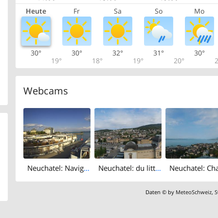
Heute
Fr
Sa
So
Mo
30°
30°
32°
31°
30°
19°
18°
19°
20°
2
Webcams
Neuchatel: Navigation sur les Trois Lacs
Neuchatel: du littoral Neuchâtelois - Chaumont - Lake Neuchâtel
Daten © by
MeteoSchweiz
,
S