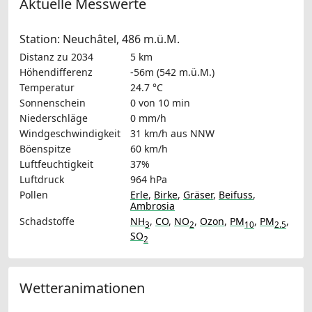
Aktuelle Messwerte
Station: Neuchâtel, 486 m.ü.M.
Distanz zu 2034
5 km
Höhendifferenz
-56m (542 m.ü.M.)
Temperatur
24.7 °C
Sonnenschein
0 von 10 min
Niederschläge
0 mm/h
Windgeschwindigkeit
31 km/h
aus NNW
Böenspitze
60 km/h
Luftfeuchtigkeit
37%
Luftdruck
964 hPa
Pollen
Erle
,
Birke
,
Gräser
,
Beifuss
,
Ambrosia
Schadstoffe
NH
,
CO
,
NO
,
Ozon
,
PM
,
PM
,
3
2
10
2.5
SO
2
Wetteranimationen