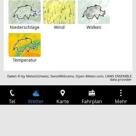
Niederschläge
Wind
Wolken
Temperatur
Daten © by
MeteoSchweiz
,
SwissWebcams
,
Open-Meteo.com
,
CAMS ENSEMBLE
data provider
Tel
Wetter
Karte
Fahrplan
Mehr
Anmelden
Dienste