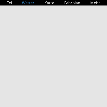
Tel
Wetter
Karte
Fahrplan
Mehr
Anmelden
Dienste
Abfahrtstabelle
Freizeit
TV-Programm
Kinoprogramm
Websuche
App