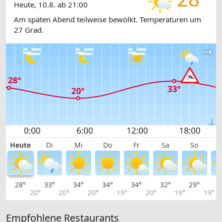
Heute, 10.8. ab 21:00
Am späten Abend teilweise bewölkt. Temperaturen um
27 Grad.
Heute
Di
Mi
Do
Fr
Sa
So
28°
33°
34°
34°
34°
32°
29°
2
20°
20°
20°
19°
20°
19°
19°
Empfohlene Restaurants