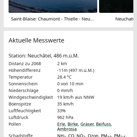
Saint-Blaise: Chaumont - Thielle - Neuchatel - Lake Neuchâtel - Chasseral
Neuchatel
Aktuelle Messwerte
Station: Neuchâtel, 486 m.ü.M.
Distanz zu 2068
2 km
Höhendifferenz
-11m (497 m.ü.M.)
Temperatur
28.4 °C
Sonnenschein
0 von 10 min
Niederschläge
0 mm/h
Windgeschwindigkeit
19 km/h
aus NNW
Böenspitze
35 km/h
Luftfeuchtigkeit
33%
Luftdruck
962 hPa
Pollen
Erle
,
Birke
,
Gräser
,
Beifuss
,
Ambrosia
Schadstoffe
NH
,
CO
,
NO
,
Ozon
,
PM
,
PM
,