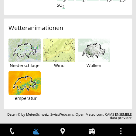
3
2
10
2.5
SO
2
Wetteranimationen
Niederschläge
Wind
Wolken
Temperatur
Daten © by
MeteoSchweiz
,
SwissWebcams
,
Open-Meteo.com
,
CAMS ENSEMBLE
data provider