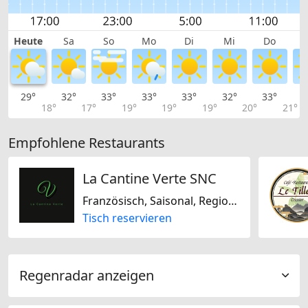
Heute
Sa
So
Mo
Di
Mi
Do
29°
32°
33°
33°
33°
32°
33°
3
18°
17°
19°
19°
19°
20°
21°
Empfohlene Restaurants
La Cantine Verte SNC
Französisch, Saisonal, Regional, Glutenfrei, Laktosefrei, Sojafrei
Tisch reservieren
Regenradar anzeigen