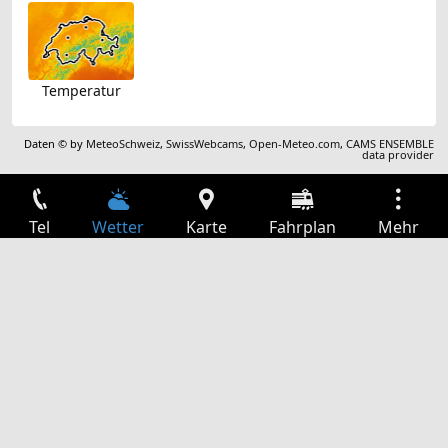
Temperatur
Daten © by
MeteoSchweiz
,
SwissWebcams
,
Open-Meteo.com
,
CAMS ENSEMBLE
data provider
Tel
Wetter
Karte
Fahrplan
Mehr
Anmelden
Dienste
Abfahrtstabelle
Freizeit