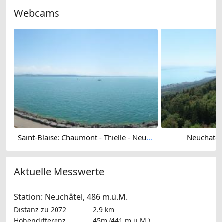
Webcams
Saint-Blaise: Chaumont - Thielle - Neuchatel - Lake Neuchâtel - Chasseral
Neuchatel
Aktuelle Messwerte
Station: Neuchâtel, 486 m.ü.M.
Distanz zu 2072
2.9 km
Höhendifferenz
45m (441 m.ü.M.)