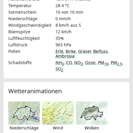
Temperatur
28.4 °C
Sonnenschein
10 von 10 min
Niederschläge
0 mm/h
Windgeschwindigkeit
8 km/h
aus S
Böenspitze
12 km/h
Luftfeuchtigkeit
35%
Luftdruck
963 hPa
Pollen
Erle
,
Birke
,
Gräser
,
Beifuss
,
Ambrosia
Schadstoffe
NH
,
CO
,
NO
,
Ozon
,
PM
,
PM
,
3
2
10
2.5
SO
2
Wetteranimationen
Niederschläge
Wind
Wolken